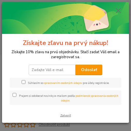
0
ks
+421 911 131 807
EUR
za
0 €
(Po-Pia, 8-17 hod.)
Menu
Získajte zľavu na prvý nákup!
Hľadať
Získajte 10% zľavu na prvú objednávku. Stačí zadať Váš email a
zaregistrovať sa.
Úvod
Mikrozávlaha
Mikro postr. TWIN 90 l/h, 3,2m
Odoslať
Mikro postr. TWIN 90 l/h, 3,2m
Súhlasím so
spracovaním osobných údajov
pre účely registrácie.
Prajem si odoberať novinky e-mailom podľa
podmienok spracovania osobných
údajov
.
Zatvoriť
Ohodnotiť produkt