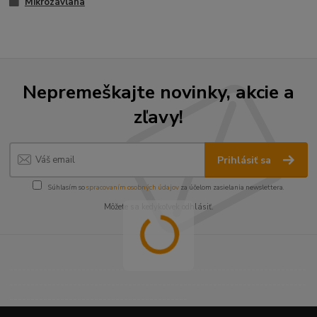
Mikrozávlaha
Nepremeškajte novinky, akcie a
zľavy!
Prihlásiť sa
Súhlasím so
spracovaním osobných údajov
za účelom zasielania newslettera.
Môžete sa kedykoľvek odhlásiť.
----------------------------------------------------------------------
----------------------------------------------------------------------
------------------------------------------