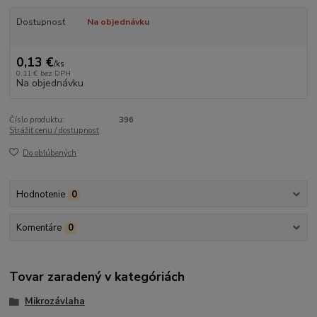
Dostupnosť
Na objednávku
0,13 €
/
ks
0,11 €
bez DPH
Na objednávku
Číslo produktu:
396
Strážiť cenu / dostupnosť
Do obľúbených
Hodnotenie
0
Komentáre
0
Tovar zaradený v kategóriách
Mikrozávlaha