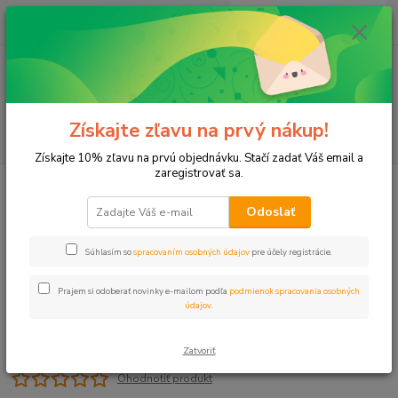
0
ks
+421 911 131 807
EUR
za
0 €
(Po-Pia, 8-17 hod.)
Menu
Získajte zľavu na prvý nákup!
Hľadať
Získajte 10% zľavu na prvú objednávku. Stačí zadať Váš email a
zaregistrovať sa.
Úvod
Mikrozávlaha
Mikro sprej 180 ° klobúčik
Odoslať
Mikro sprej 180 ° klobúčik
Súhlasím so
spracovaním osobných údajov
pre účely registrácie.
Prajem si odoberať novinky e-mailom podľa
podmienok spracovania osobných
údajov
.
Zatvoriť
Ohodnotiť produkt