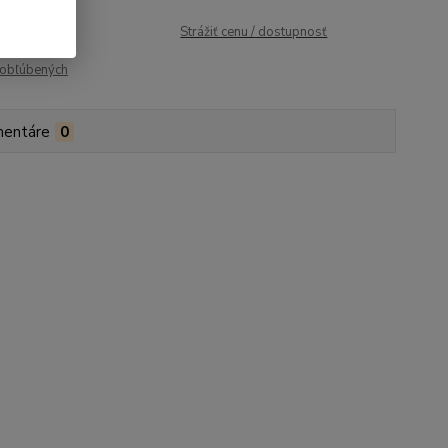
roduktu:
408
Strážiť cenu / dostupnosť
obľúbených
entáre
0