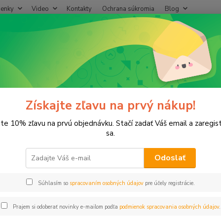
enky
Video
Kontakty
Ochrana súkromia
Blog
Neviet
Hľadať
+421
(Po-Pi
rogramátory
Príslušenstvo
Modul PCM - 300 RAIN PRO
ul PCM - 300 RAIN PRO
Získajte zľavu na prvý nákup!
jte 10% zľavu na prvú objednávku. Stačí zadať Váš email a zaregis
sa.
Odoslať
Dos
Súhlasím so
spracovaním osobných údajov
pre účely registrácie.
29
24,
Prajem si odoberať novinky e-mailom podľa
podmienok spracovania osobných údajov
.