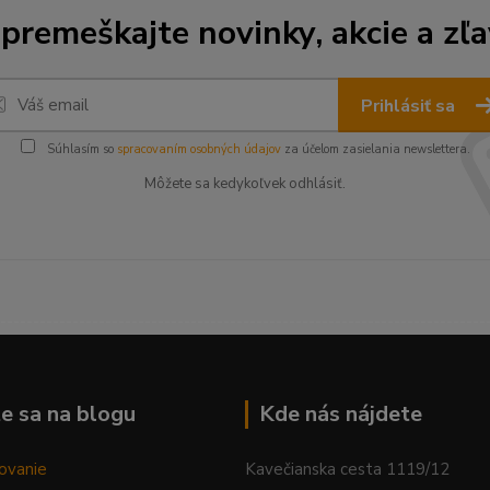
premeškajte novinky, akcie a zľa
Prihlásiť sa
Súhlasím so
spracovaním osobných údajov
za účelom zasielania newslettera.
Môžete sa kedykoľvek odhlásiť.
--------------------------------------------------------------------------
e sa na blogu
Kde nás nájdete
ovanie
Kavečianska cesta 1119/12