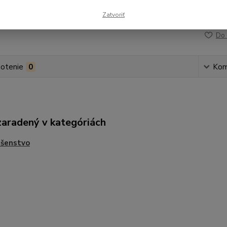
Zatvoriť
Číslo p
Do 
otenie
0
Kom
zaradený v kategóriách
ušenstvo