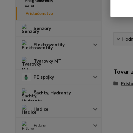
SMART
Príslušenstvo
Senzory
Hodn
Elektroventily
Tvarovky MT
Tovar 
PE spojky
Prísl
Šachty, Hydranty
Hadice
Filtre