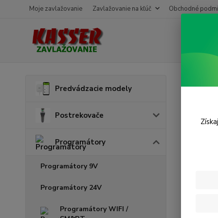
Moje zavlažovanie
Zavlažovanie na kľúč
Obchodné podmi
Úvod
P
Predvádzacie modely
Mod
Postrekovače
Získa
Programátory
Programátory 9V
Programátory 24V
Programátory WIFI /