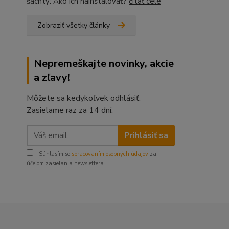
šachty: Ako ich nainštalovať?
čítať celé
Zobraziť všetky články
Nepremeškajte novinky, akcie
a zľavy!
Môžete sa kedykoľvek odhlásiť.
Zasielame raz za 14 dní.
Prihlásiť sa
Súhlasím so
spracovaním osobných údajov
za
účelom zasielania newslettera.