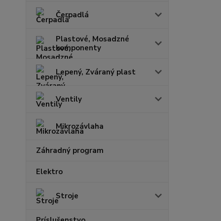
Čerpadlá
Plastové, Mosadzné
komponenty
Lepený, Zváraný plast
Ventily
Mikrozávlaha
Záhradný program
Elektro
Stroje
Príslušenstvo