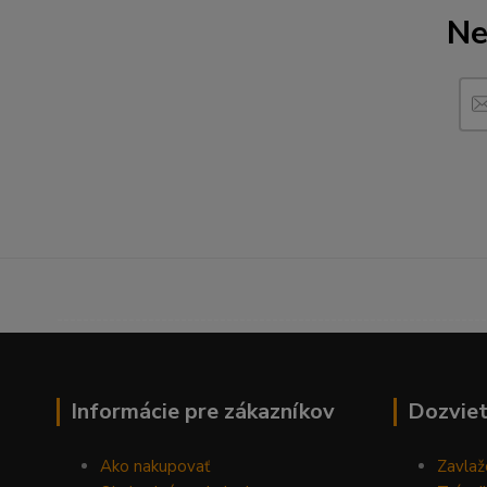
Ne
------------------------------------------------------------------
Informácie pre zákazníkov
Dozviet
Ako nakupovať
Zavlaž