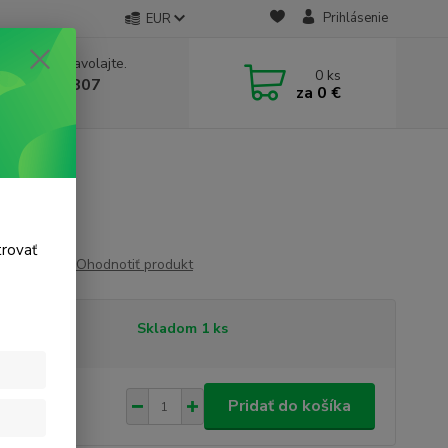
Prihlásenie
EUR
e si rady? Zavolajte.
0
ks
 911 131 807
za
0 €
a, 8-17 hod.)
trovať
Ohodnotiť produkt
tupnosť
Skladom 1 ks
,99 €
/
ks
Pridať do košíka
38 €
bez DPH