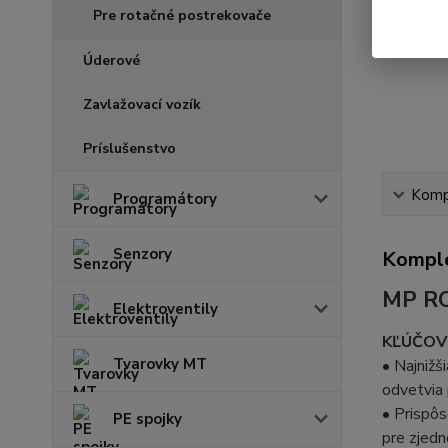
Pre rotačné postrekovače
Úderové
Zavlažovací vozík
Príslušenstvo
Kompl
Programátory
Senzory
Komple
MP R
Elektroventily
KĽÚČOV
Tvarovky MT
• Najnižš
odvetvia 
• Prispô
PE spojky
pre zjedn