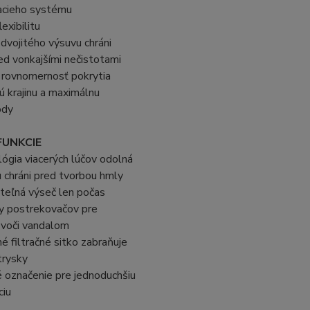
acieho systému
lexibilitu
 dvojitého výsuvu chráni
ed vonkajšími nečistotami
 rovnomernosť pokrytia
ú krajinu a maximálnu
ody
FUNKCIE
ógia viacerých lúčov odolná
u chráni pred tvorbou hmly
teľná výseč len počas
y postrekovačov pre
 voči vandalom
 filtračné sitko zabraňuje
trysky
 označenie pre jednoduchšiu
ciu