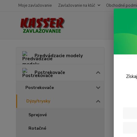
Moje zavlažovanie
Zavlažovanie na kľúč
Obchodné podmi
Úvod
P
Predvádzacie modely
MP v
Postrekovače
Získa
Postrekovače
Dýzy/trysky
Sprejové
Rotačné