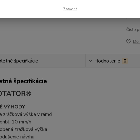
12
Zatvoriť
10,
Číslo p
Do 
etné špecifikácie
Hodnotenie
0
tné špecifikácie
OTATOR®
É VÝHODY
ia zrážková výška v rámci
pribl. 10 mm/h
sobená zrážková výška
odušenie návrhu