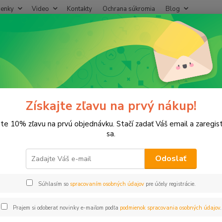
enky
Video
Kontakty
Ochrana súkromia
Blog
Neviet
Hľadať
+421
(Po-Pi
ostrekovače
Dýzy/trysky
MP vonk. závit 2000-90-210°
onk. závit 2000-90-210°
Získajte zľavu na prvý nákup!
jte 10% zľavu na prvú objednávku. Stačí zadať Váš email a zaregis
sa.
MP RO
Odoslať
rámcio
Súhlasím so
spracovaním osobných údajov
pre účely registrácie.
Dos
Prajem si odoberať novinky e-mailom podľa
podmienok spracovania osobných údajov
.