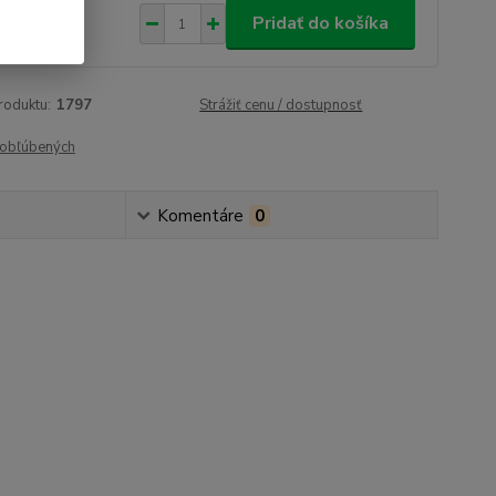
,95 €
/
ks
Pridať do košíka
53 €
bez DPH
roduktu:
1797
Strážiť cenu / dostupnosť
obľúbených
Komentáre
0