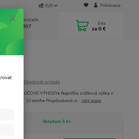
Prihlásenie
EUR
e si rady? Zavolajte.
0
ks
 911 131 807
za
0 €
a, 8-17 hod.)
trovať
Ohodnotiť produkt
TATOR® KĽÚČOVÉ VÝHODY• Najnižšia zrážková výška v
dvetvia pribl. 10 mm/h• Prispôsobená zr...
celý popis
tupnosť
Skladom 5 ks