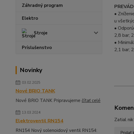
Záhradný program
PREVÁDZ
• Zníženi
Elektro
u všetký
• Odporú
Stroje
2,8 bar; 
• Minimál
Príslušenstvo
2,1 bar; 
Novinky
03.02.2025
Nové BRIO TANK
Nové BRIO TANK Pripravujeme
čítať celé
Komen
13.03.2024
Zatial ni
Elektroventil RN154
RN154 Nový solenoidový ventil RN154:
Pridať