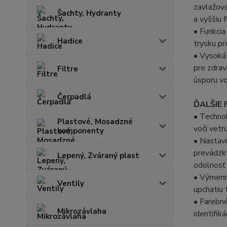
zavlažov
Šachty, Hydranty
a vyššiu f
• Funkcia
Hadice
trysku pr
• Vysoká
pre zdrav
Filtre
úsporu v
Čerpadlá
ĎALŠIE 
• Technol
Plastové, Mosadzné
voči vetr
komponenty
• Nastavi
prevádzk
Lepený, Zváraný plast
odolnosť
• Výmenné
Ventily
upchatiu 
• Farebné
Mikrozávlaha
identifiká