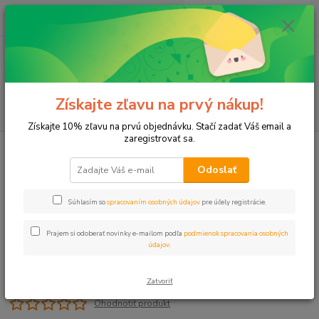
0
ks
+421 911 131 807
EUR
za
0 €
(Po-Pia, 8-17 hod.)
Menu
Získajte zľavu na prvý nákup!
Hľadať
Získajte 10% zľavu na prvú objednávku. Stačí zadať Váš email a
zaregistrovať sa.
Úvod
Plastové, Mosadzné komponenty
Mufňa 1/4" mosadz
Odoslať
Mufňa 1/4" mosadz
Súhlasím so
spracovaním osobných údajov
pre účely registrácie.
Prajem si odoberať novinky e-mailom podľa
podmienok spracovania osobných
údajov
.
Zatvoriť
Ohodnotiť produkt