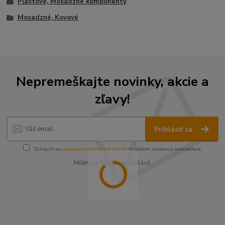
Plastové, Mosadzné komponenty
Mosadzné, Kovové
Nepremeškajte novinky, akcie a
zľavy!
Prihlásiť sa
Súhlasím so
spracovaním osobných údajov
za účelom zasielania newslettera.
Môžete sa kedykoľvek odhlásiť.
----------------------------------------------------------------------
----------------------------------------------------------------------