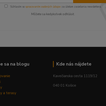
Súhlasím so
spracovaním osobných údajov
za účelom zasielania newslettera.
Môžete sa kedykoľvek odhlásiť.
--------------------------------------------------------------------------
e sa na blogu
Kde nás nájdete
ovanie
Kavečianska cesta 1119/12
k
040 01 Košice
dy
y a terasy