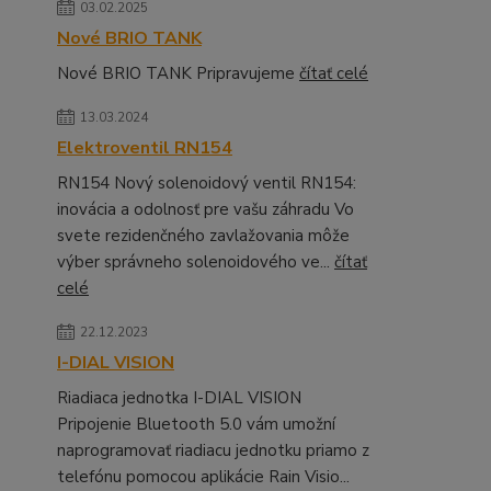
03.02.2025
Nové BRIO TANK
Nové BRIO TANK Pripravujeme
čítať celé
13.03.2024
Elektroventil RN154
RN154 Nový solenoidový ventil RN154:
inovácia a odolnosť pre vašu záhradu Vo
svete rezidenčného zavlažovania môže
výber správneho solenoidového ve...
čítať
celé
22.12.2023
I-DIAL VISION
Riadiaca jednotka I-DIAL VISION
Pripojenie Bluetooth 5.0 vám umožní
naprogramovať riadiacu jednotku priamo z
telefónu pomocou aplikácie Rain Visio...