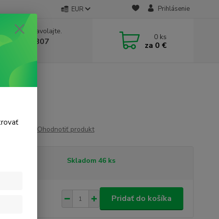
Prihlásenie
EUR
e si rady? Zavolajte.
0
ks
 911 131 807
za
0 €
a, 8-17 hod.)
trovať
Ohodnotiť produkt
tupnosť
Skladom 46 ks
93 €
/
ks
Pridať do košíka
 €
bez DPH