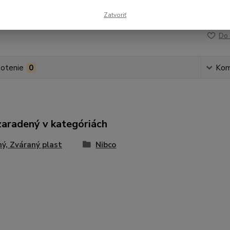
Zatvoriť
Číslo p
Do 
otenie
0
Kom
zaradený v kategóriách
ý, Zváraný plast
Nibco