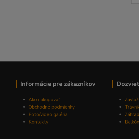
------------------------------------------------------------------
Informácie pre zákazníkov
Dozviet
Ako nakupovať
Zavlaž
Obchodné podmienky
Trávni
Foto/video galéria
Záhra
Kontakty
Balkón