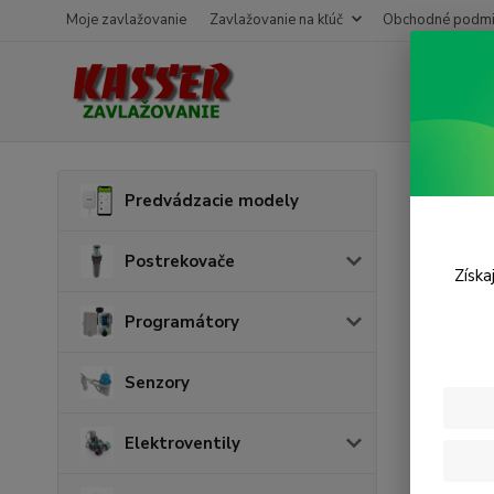
Moje zavlažovanie
Zavlažovanie na kľúč
Obchodné podmi
Úvod
L
Predvádzacie modely
N kr
Postrekovače
Získa
Programátory
Senzory
Elektroventily