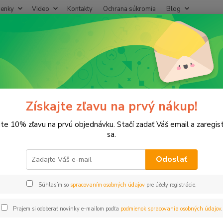
enky
Video
Kontakty
Ochrana súkromia
Blog
Neviet
Hľadať
+421
(Po-Pi
epený, Zváraný plast
N kríž 3/4" SxSxSxS NIBCO
íž 3/4" SxSxSxS NIBCO
Získajte zľavu na prvý nákup!
jte 10% zľavu na prvú objednávku. Stačí zadať Váš email a zaregis
sa.
Odoslať
Dos
Súhlasím so
spracovaním osobných údajov
pre účely registrácie.
2,
2,38
Prajem si odoberať novinky e-mailom podľa
podmienok spracovania osobných údajov
.