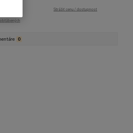
roduktu:
413
Strážiť cenu / dostupnosť
obľúbených
entáre
0