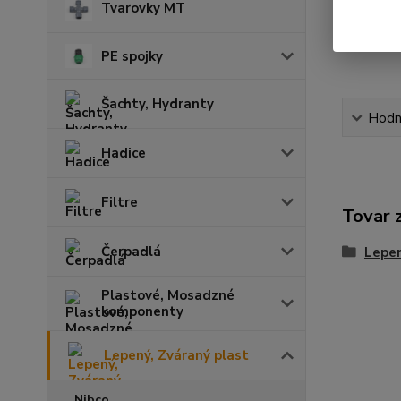
Tvarovky MT
PE spojky
Šachty, Hydranty
Hodn
Hadice
Filtre
Tovar 
Čerpadlá
Lepen
Plastové, Mosadzné
komponenty
Lepený, Zváraný plast
Nibco