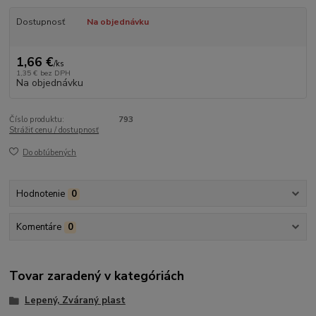
Dostupnosť
Na objednávku
1,66 €
/
ks
1,35 €
bez DPH
Na objednávku
Číslo produktu:
793
Strážiť cenu / dostupnosť
Do obľúbených
Hodnotenie
0
Komentáre
0
Tovar zaradený v kategóriách
Lepený, Zváraný plast