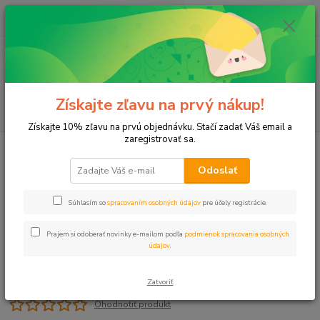
0
ks
+421 911 131 807
EUR
za
0 €
(Po-Pia, 8-17 hod.)
Menu
Získajte zľavu na prvý nákup!
Hľadať
Získajte 10% zľavu na prvú objednávku. Stačí zadať Váš email a
zaregistrovať sa.
Úvod
Lepený, Zváraný plast
N L-kus 1"x3/4" S/S NIBCO
Odoslať
N L-kus 1"x3/4" S/S NIBCO
Súhlasím so
spracovaním osobných údajov
pre účely registrácie.
Prajem si odoberať novinky e-mailom podľa
podmienok spracovania osobných
údajov
.
Zatvoriť
Ohodnotiť produkt