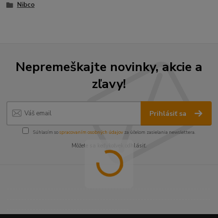
Nibco
Nepremeškajte novinky, akcie a
zľavy!
Prihlásiť sa
Súhlasím so
spracovaním osobných údajov
za účelom zasielania newslettera.
Môžete sa kedykoľvek odhlásiť.
----------------------------------------------------------------------
----------------------------------------------------------------------
------------------------------------------