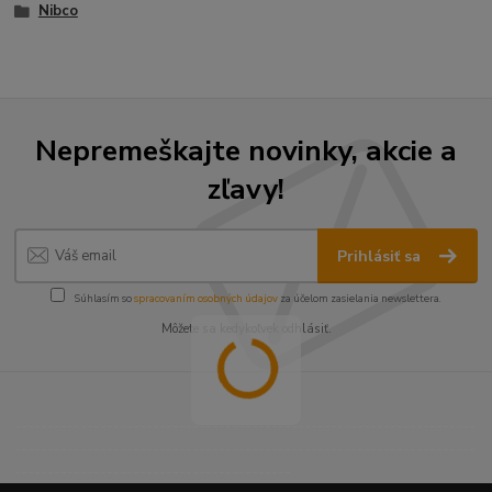
Nibco
Nepremeškajte novinky, akcie a
zľavy!
Prihlásiť sa
Súhlasím so
spracovaním osobných údajov
za účelom zasielania newslettera.
Môžete sa kedykoľvek odhlásiť.
----------------------------------------------------------------------
----------------------------------------------------------------------
------------------------------------------