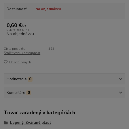
Dostupnosť
Na objednávku
0,60 €
/
ks
0,49 €
bez DPH
Na objednávku
Číslo produktu:
424
Strážiť cenu / dostupnosť
Do obľúbených
Hodnotenie
0
Komentáre
0
Tovar zaradený v kategóriách
Lepený, Zváraný plast