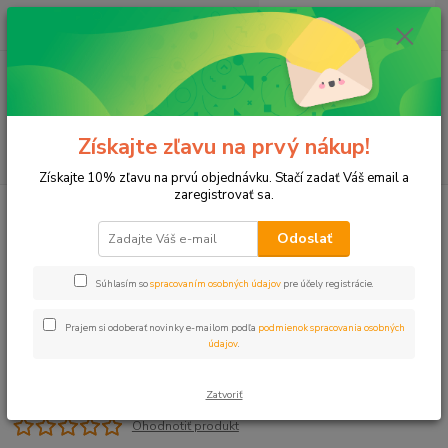
0
ks
+421 911 131 807
EUR
za
0 €
(Po-Pia, 8-17 hod.)
Menu
Získajte zľavu na prvý nákup!
Hľadať
Získajte 10% zľavu na prvú objednávku. Stačí zadať Váš email a
zaregistrovať sa.
Úvod
Lepený, Zváraný plast
N L-kus 3/4" SxS 90st. NIBCO
Odoslať
N L-kus 3/4" SxS 90st. NIBCO
Súhlasím so
spracovaním osobných údajov
pre účely registrácie.
Prajem si odoberať novinky e-mailom podľa
podmienok spracovania osobných
údajov
.
Zatvoriť
Ohodnotiť produkt