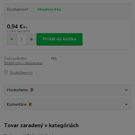
Dostupnosť
Skladom 8 ks
0,94 €
/
ks
0,76 €
bez DPH
Pridať do košíka
Číslo produktu:
791
Strážiť cenu / dostupnosť
Do obľúbených
Hodnotenie
0
Komentáre
0
Tovar zaradený v kategóriách