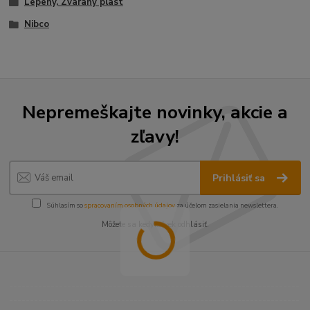
Lepený, Zváraný plast
Nibco
Nepremeškajte novinky, akcie a
zľavy!
Prihlásiť sa
Súhlasím so
spracovaním osobných údajov
za účelom zasielania newslettera.
Môžete sa kedykoľvek odhlásiť.
----------------------------------------------------------------------
----------------------------------------------------------------------