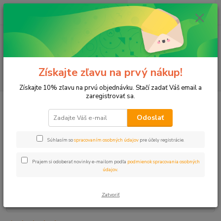
0
ks
+421 911 131 807
EUR
za
0 €
(Po-Pia, 8-17 hod.)
Menu
Získajte zľavu na prvý nákup!
Hľadať
Získajte 10% zľavu na prvú objednávku. Stačí zadať Váš email a
zaregistrovať sa.
Úvod
Lepený, Zváraný plast
N príchytka 20-23mm Nofix NIBCO
Odoslať
N príchytka 20-23mm Nofix
NIBCO
Súhlasím so
spracovaním osobných údajov
pre účely registrácie.
Prajem si odoberať novinky e-mailom podľa
podmienok spracovania osobných
údajov
.
Zatvoriť