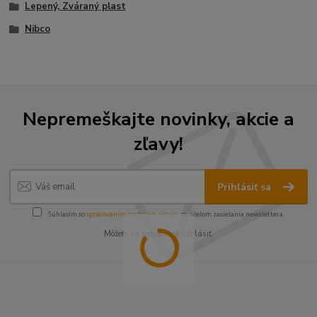
Lepený, Zváraný plast
Nibco
Nepremeškajte novinky, akcie a
zľavy!
Prihlásiť sa
Súhlasím so
spracovaním osobných údajov
za účelom zasielania newslettera.
Môžete sa kedykoľvek odhlásiť.
----------------------------------------------------------------------
----------------------------------------------------------------------