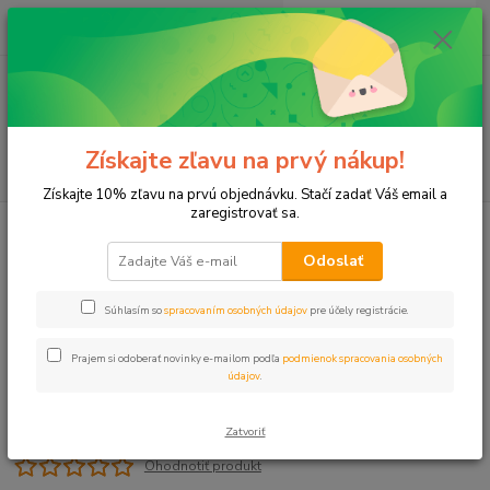
0
ks
+421 911 131 807
EUR
za
0 €
(Po-Pia, 8-17 hod.)
Menu
Získajte zľavu na prvý nákup!
Hľadať
Získajte 10% zľavu na prvú objednávku. Stačí zadať Váš email a
zaregistrovať sa.
Úvod
Lepený, Zváraný plast
N Šrúbenie 1" NIBCO
Odoslať
N Šrúbenie 1" NIBCO
Súhlasím so
spracovaním osobných údajov
pre účely registrácie.
Prajem si odoberať novinky e-mailom podľa
podmienok spracovania osobných
údajov
.
Zatvoriť
Ohodnotiť produkt