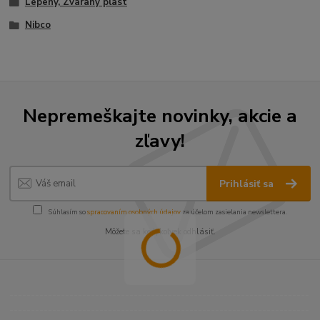
Lepený, Zváraný plast
Nibco
Nepremeškajte novinky, akcie a
zľavy!
Prihlásiť sa
Súhlasím so
spracovaním osobných údajov
za účelom zasielania newslettera.
Môžete sa kedykoľvek odhlásiť.
----------------------------------------------------------------------
----------------------------------------------------------------------