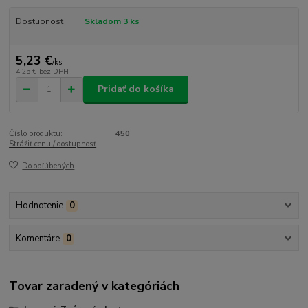
Dostupnosť
Skladom 3 ks
5,23 €
/
ks
4,25 €
bez DPH
Pridať do košíka
Číslo produktu:
450
Strážiť cenu / dostupnosť
Do obľúbených
Hodnotenie
0
Komentáre
0
Tovar zaradený v kategóriách