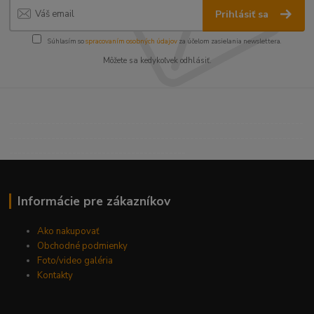
Prihlásiť sa
Súhlasím so
spracovaním osobných údajov
za účelom zasielania newslettera.
Môžete sa kedykoľvek odhlásiť.
----------------------------------------------------------------------
----------------------------------------------------------------------
------------------------------------------
Informácie pre zákazníkov
Ako nakupovať
Obchodné podmienky
Foto/video galéria
Kontakty