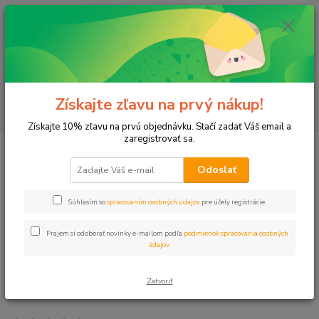
0
ks
+421 911 131 807
EUR
za
0 €
(Po-Pia, 8-17 hod.)
Menu
Získajte zľavu na prvý nákup!
Hľadať
Získajte 10% zľavu na prvú objednávku. Stačí zadať Váš email a
zaregistrovať sa.
Úvod
Navrtávací pás 25x3/4" KwikTap samonavrtávací
Odoslať
Navrtávací pás 25x3/4" KwikTap
samonavrtávací
Súhlasím so
spracovaním osobných údajov
pre účely registrácie.
Prajem si odoberať novinky e-mailom podľa
podmienok spracovania osobných
údajov
.
Zatvoriť