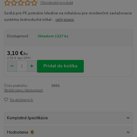
Ohodnotiť produkt
Sedlá pre PE potrubie Ideálne na inštaláciu pre rezidenčné zavlažovacie
systémy Jednoduchá inštal...
celý popis
Dostupnosť
Skladom 1227 ks
3,10 €
/
ks
2,52 €
bez DPH
Pridať do košíka
Číslo produktu:
3001
Strážiť cenu / dostupnosť
Do obľúbených
Kompletné špecifikácie
Hodnotenie
0