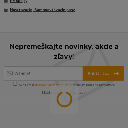
PE spojky
Navrtávacie, Samonavtávacie pásy
Nepremeškajte novinky, akcie a
zľavy!
Prihlásiť sa
Súhlasím so
spracovaním osobných údajov
za účelom zasielania newslettera.
Môžete sa kedykoľvek odhlásiť.
----------------------------------------------------------------------
----------------------------------------------------------------------