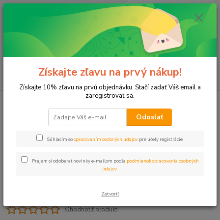
0
ks
+421 911 131 807
EUR
za
0 €
(Po-Pia, 8-17 hod.)
Menu
Získajte zľavu na prvý nákup!
Hľadať
Získajte 10% zľavu na prvú objednávku. Stačí zadať Váš email a
zaregistrovať sa.
Úvod
PE spojky
Navrtávací pás 50x1"
Odoslať
Navrtávací pás 50x1"
Súhlasím so
spracovaním osobných údajov
pre účely registrácie.
Prajem si odoberať novinky e-mailom podľa
podmienok spracovania osobných
údajov
.
Zatvoriť
Ohodnotiť produkt