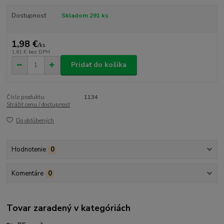
Dostupnosť
Skladom 291 ks
1,98 €
/
ks
1,61 €
bez DPH
Pridať do košíka
Číslo produktu:
1134
Strážiť cenu / dostupnosť
Do obľúbených
Hodnotenie
0
Komentáre
0
Tovar zaradený v kategóriách