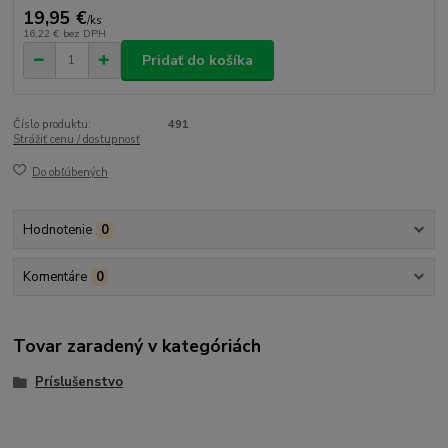
19,95 €
/
ks
16,22 €
bez DPH
Pridať do košíka
Číslo produktu:
491
Strážiť cenu / dostupnosť
Do obľúbených
Hodnotenie
0
Komentáre
0
Tovar zaradený v kategóriách
Príslušenstvo