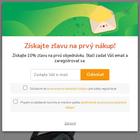
0
ks
+421 911 131 807
EUR
za
0 €
(Po-Pia, 8-17 hod.)
Menu
Získajte zľavu na prvý nákup!
Hľadať
Získajte 10% zľavu na prvú objednávku. Stačí zadať Váš email a
zaregistrovať sa.
Úvod
Čerpadlá
Príslušenstvo
Plavák 5m prepínací
Odoslať
Plavák 5m prepínací
Súhlasím so
spracovaním osobných údajov
pre účely registrácie.
Prajem si odoberať novinky e-mailom podľa
podmienok spracovania osobných
údajov
.
Zatvoriť