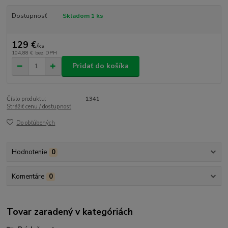
Dostupnosť
Skladom 1 ks
129 €
/
ks
104,88 €
bez DPH
Pridať do košíka
Číslo produktu:
1341
Strážiť cenu / dostupnosť
Do obľúbených
Hodnotenie
0
Komentáre
0
Tovar zaradený v kategóriách