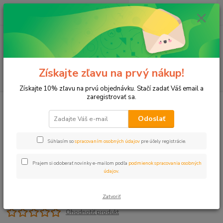
0
ks
+421 911 131 807
EUR
za
0 €
(Po-Pia, 8-17 hod.)
Menu
Získajte zľavu na prvý nákup!
Hľadať
Získajte 10% zľavu na prvú objednávku. Stačí zadať Váš email a
zaregistrovať sa.
Úvod
Príslušenstvo
Plavák mechanický 2" guľa
Odoslať
Plavák mechanický 2" guľa
Súhlasím so
spracovaním osobných údajov
pre účely registrácie.
Prajem si odoberať novinky e-mailom podľa
podmienok spracovania osobných
údajov
.
Zatvoriť
Ohodnotiť produkt