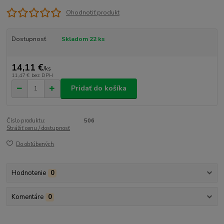
Ohodnotiť produkt
Dostupnosť
Skladom 22 ks
14,11 €
/
ks
11,47 €
bez DPH
Pridať do košíka
Číslo produktu:
506
Strážiť cenu / dostupnosť
Do obľúbených
Hodnotenie
0
Komentáre
0