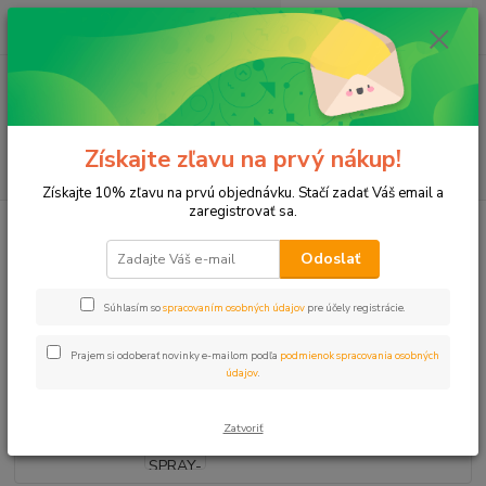
0
ks
+421 911 131 807
EUR
za
0 €
(Po-Pia, 8-17 hod.)
Menu
Získajte zľavu na prvý nákup!
Hľadať
Získajte 10% zľavu na prvú objednávku. Stačí zadať Váš email a
zaregistrovať sa.
Úvod
Postrekovače
Postrekovače
Postrekovač PRO SPRAY-06 telo
15cm HUNTER
Odoslať
Postrekovač PRO SPRAY-06 telo
Súhlasím so
spracovaním osobných údajov
pre účely registrácie.
15cm HUNTER
Prajem si odoberať novinky e-mailom podľa
podmienok spracovania osobných
údajov
.
Zatvoriť