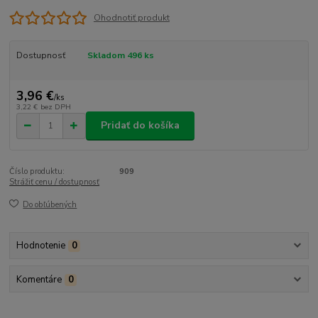
Ohodnotiť produkt
Dostupnosť
Skladom 496 ks
3,96 €
/
ks
3,22 €
bez DPH
Pridať do košíka
Číslo produktu:
909
Strážiť cenu / dostupnosť
Do obľúbených
Hodnotenie
0
Komentáre
0