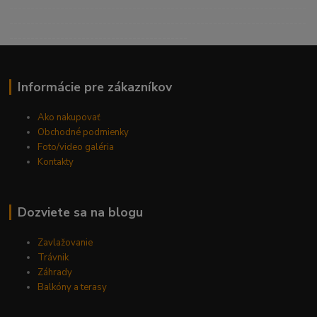
----------------------------------------------------------------------
----------------------------------------------------------------------
------------------------------------------
Informácie pre zákazníkov
Ako nakupovať
Obchodné podmienky
Foto/video galéria
Kontakty
Dozviete sa na blogu
Zavlažovanie
Trávnik
Záhrady
Balkóny a terasy