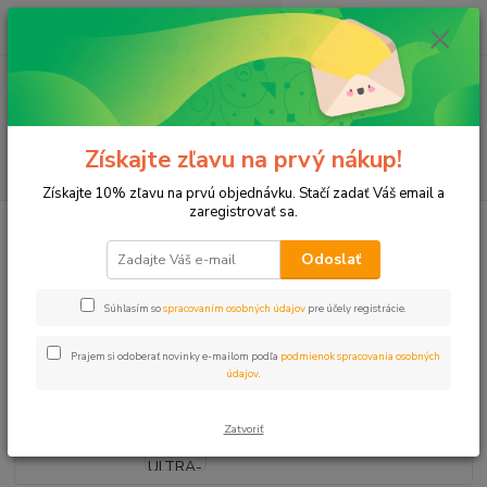
0
ks
+421 911 131 807
EUR
za
0 €
(Po-Pia, 8-17 hod.)
Menu
Získajte zľavu na prvý nákup!
Hľadať
Získajte 10% zľavu na prvú objednávku. Stačí zadať Váš email a
zaregistrovať sa.
Úvod
Postrekovače
Postrekovače
Postrekovač PS-ULTRA-10A červený
3m
Odoslať
Postrekovač PS-ULTRA-10A
Súhlasím so
spracovaním osobných údajov
pre účely registrácie.
červený 3m
Prajem si odoberať novinky e-mailom podľa
podmienok spracovania osobných
údajov
.
Zatvoriť