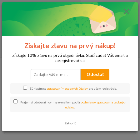
0
ks
+421 911 131 807
EUR
za
0 €
(Po-Pia, 8-17 hod.)
Menu
Získajte zľavu na prvý nákup!
Hľadať
Získajte 10% zľavu na prvú objednávku. Stačí zadať Váš email a
zaregistrovať sa.
Úvod
Postrekovače
Postrekovač PS-ULTRA-17A sivý 5,2m HUNTER
Odoslať
Postrekovač PS-ULTRA-17A sivý
5,2m HUNTER
Súhlasím so
spracovaním osobných údajov
pre účely registrácie.
Prajem si odoberať novinky e-mailom podľa
podmienok spracovania osobných
údajov
.
Zatvoriť