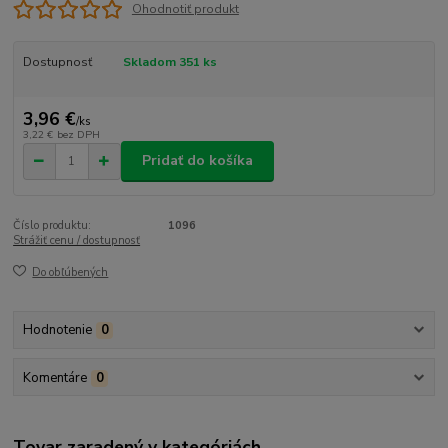
Ohodnotiť produkt
Dostupnosť
Skladom 351 ks
3,96 €
/
ks
3,22 €
bez DPH
Pridať do košíka
Číslo produktu:
1096
Strážiť cenu / dostupnosť
Do obľúbených
Hodnotenie
0
Komentáre
0
Tovar zaradený v kategóriách