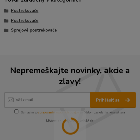
Postrekovače
Postrekovače
Sprejové postrekovače
Nepremeškajte novinky, akcie a
zľavy!
Prihlásiť sa
Súhlasím so
spracovaním osobných údajov
za účelom zasielania newslettera.
Môžete sa kedykoľvek odhlásiť.