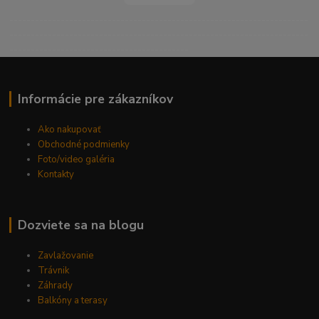
----------------------------------------------------------------------
----------------------------------------------------------------------
------------------------------------------
Informácie pre zákazníkov
Ako nakupovať
Obchodné podmienky
Foto/video galéria
Kontakty
Dozviete sa na blogu
Zavlažovanie
Trávnik
Záhrady
Balkóny a terasy