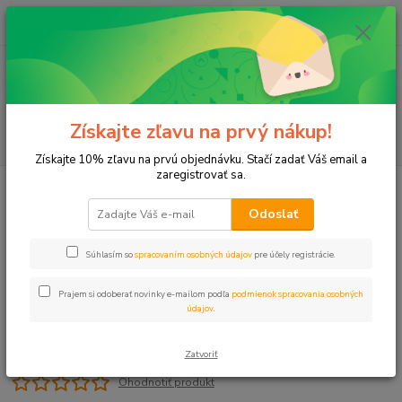
0
ks
+421 911 131 807
EUR
za
0 €
(Po-Pia, 8-17 hod.)
Menu
Získajte zľavu na prvý nákup!
Hľadať
Získajte 10% zľavu na prvú objednávku. Stačí zadať Váš email a
zaregistrovať sa.
Úvod
Postrekovače
Postrekovač RB 1804 10cm telo
Odoslať
Postrekovač RB 1804 10cm telo
Súhlasím so
spracovaním osobných údajov
pre účely registrácie.
Prajem si odoberať novinky e-mailom podľa
podmienok spracovania osobných
údajov
.
Zatvoriť
Ohodnotiť produkt