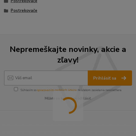
Postrekovače
Postrekovače
Nepremeškajte novinky, akcie a
zľavy!
Prihlásiť sa
Súhlasím so
spracovaním osobných údajov
za účelom zasielania newslettera.
Môžete sa kedykoľvek odhlásiť.
----------------------------------------------------------------------
----------------------------------------------------------------------