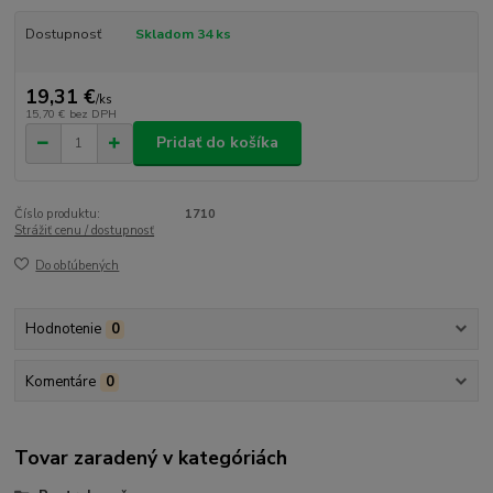
Dostupnosť
Skladom 34 ks
19,31 €
/
ks
15,70 €
bez DPH
Pridať do košíka
Číslo produktu:
1710
Strážiť cenu / dostupnosť
Do obľúbených
Hodnotenie
0
Komentáre
0
Tovar zaradený v kategóriách