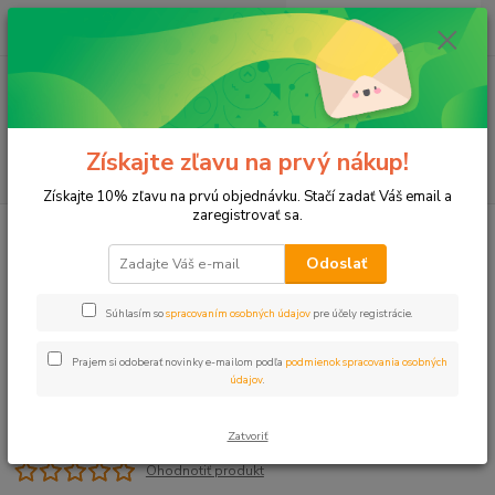
0
ks
+421 911 131 807
EUR
za
0 €
(Po-Pia, 8-17 hod.)
Menu
Získajte zľavu na prvý nákup!
Hľadať
Získajte 10% zľavu na prvú objednávku. Stačí zadať Váš email a
zaregistrovať sa.
Úvod
Postrekovače
Postrekovač RB 5004 PC rotačný
Odoslať
Postrekovač RB 5004 PC rotačný
Súhlasím so
spracovaním osobných údajov
pre účely registrácie.
Prajem si odoberať novinky e-mailom podľa
podmienok spracovania osobných
údajov
.
Zatvoriť
Ohodnotiť produkt