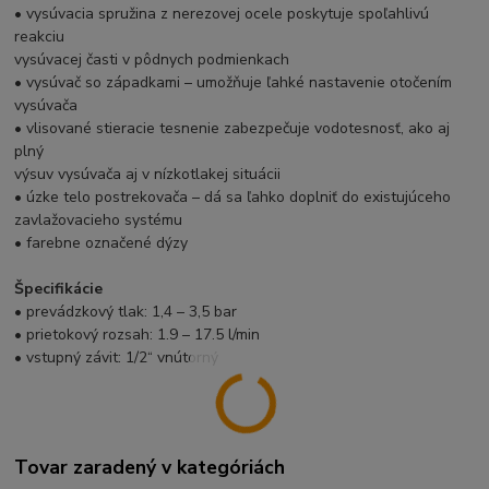
• vysúvacia spružina z nerezovej ocele poskytuje spoľahlivú
reakciu
vysúvacej časti v pôdnych podmienkach
• vysúvač so západkami – umožňuje ľahké nastavenie otočením
vysúvača
• vlisované stieracie tesnenie zabezpečuje vodotesnosť, ako aj
plný
výsuv vysúvača aj v nízkotlakej situácii
• úzke telo postrekovača – dá sa ľahko doplniť do existujúceho
zavlažovacieho systému
• farebne označené dýzy
Špecifikácie
• prevádzkový tlak: 1,4 – 3,5 bar
• prietokový rozsah: 1.9 – 17.5 l/min
• vstupný závit: 1/2“ vnútorný
Tovar zaradený v kategóriách