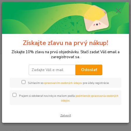
0
ks
+421 911 131 807
EUR
za
0 €
(Po-Pia, 8-17 hod.)
Menu
Získajte zľavu na prvý nákup!
Hľadať
Získajte 10% zľavu na prvú objednávku. Stačí zadať Váš email a
zaregistrovať sa.
Úvod
Postrekovače
Postrekovač RN S020-2 8A 2,7m 5cm
Odoslať
Postrekovač RN S020-2 8A 2,7m
5cm
Súhlasím so
spracovaním osobných údajov
pre účely registrácie.
Prajem si odoberať novinky e-mailom podľa
podmienok spracovania osobných
údajov
.
Zatvoriť