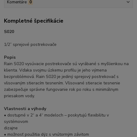
Komentáre
0
Kompletné špecifikácie
S020
1/2” sprejové postrekovače
Popis
Rain S020 vysúvacie postrekovače sú vyrábané s myšlienkou na
klienta. Vďaka svojmu úzkemu profilu je jeho výmena
bezproblémová. Rain S020 je jediný sprejový postrekovač s
vlisovaným stieracím tesnením. Vlisované stieracie tesnenie
zabezpečuje správne fungovanie rok po roku s minimálnym
priesakom vody.
Vlastnosti a výhody
• dostupné v 2“ a 4“ modeloch – poskytujú flexibilitu v
systémovom
dizajne
• možnosť použitia dýz s vnútorným závitom