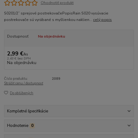
Ohodnotiť produkt
S0201/2” sprejové postrekovačePopisRain S020 vysúvacie
postrekovače sú vyrábané s myšlienkou naklien...
celý popis
Dostupnosť
Na objednávku
2,99 €
/
ks
2,43 €
bez DPH
Na objednávku
Číslo produktu:
2089
Strážiť cenu / dostupnosť
Do obľúbených
Kompletné špecifikácie
Hodnotenie
0