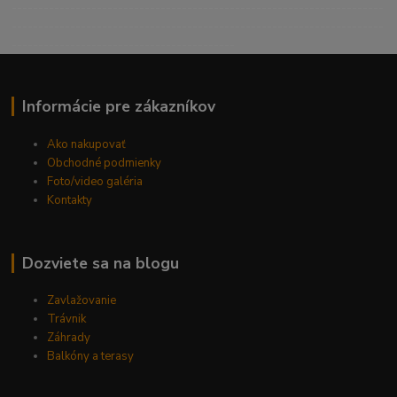
----------------------------------------------------------------------
----------------------------------------------------------------------
------------------------------------------
Informácie pre zákazníkov
Ako nakupovať
Obchodné podmienky
Foto/video galéria
Kontakty
Dozviete sa na blogu
Zavlažovanie
Trávnik
Záhrady
Balkóny a terasy