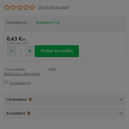
Ohodnotiť produkt
Dostupnosť
Skladom 17 m
0,43 €
/
m
0,35 €
bez DPH
Pridať do košíka
Číslo produktu:
1911
Strážiť cenu / dostupnosť
Do obľúbených
Hodnotenie
0
Komentáre
0