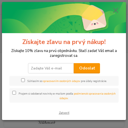
0
ks
+421 911 131 807
EUR
za
0 €
(Po-Pia, 8-17 hod.)
Menu
Získajte zľavu na prvý nákup!
Hľadať
Získajte 10% zľavu na prvú objednávku. Stačí zadať Váš email a
zaregistrovať sa.
Úvod
Lepený, Zváraný plast
PPR
PPR Izolácia 28x9 3/4" (predaj na
m)
Odoslať
PPR Izolácia 28x9 3/4" (predaj na
Súhlasím so
spracovaním osobných údajov
pre účely registrácie.
m)
Prajem si odoberať novinky e-mailom podľa
podmienok spracovania osobných
údajov
.
Zatvoriť