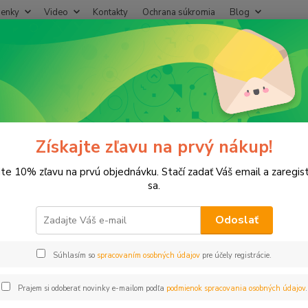
enky
Video
Kontakty
Ochrana súkromia
Blog
Neviet
Hľadať
+421
(Po-Pi
epený, Zváraný plast
PPR Koleno 90° D20
Koleno 90° D20
Získajte zľavu na prvý nákup!
jte 10% zľavu na prvú objednávku. Stačí zadať Váš email a zaregis
sa.
Odoslať
Dos
Súhlasím so
spracovaním osobných údajov
pre účely registrácie.
0,
0,24
Prajem si odoberať novinky e-mailom podľa
podmienok spracovania osobných údajov
.