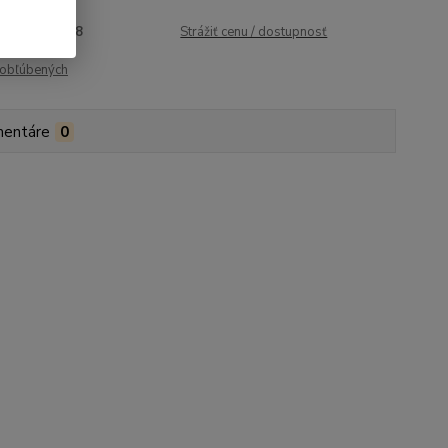
roduktu:
1958
Strážiť cenu / dostupnosť
obľúbených
entáre
0