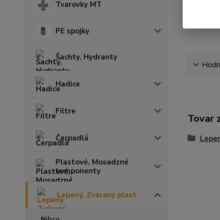
Tvarovky MT
PE spojky
Šachty, Hydranty
Hodn
Hadice
Filtre
Tovar 
Čerpadlá
Lepen
Plastové, Mosadzné
komponenty
Lepený, Zváraný plast
Nibco