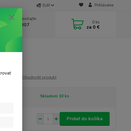
Prihlásenie
EUR
e si rady? Zavolajte.
0
ks
 911 131 807
za
0 €
a, 8-17 hod.)
trovať
Ohodnotiť produkt
tupnosť
Skladom 10 ks
29 €
/
ks
Pridať do košíka
 €
bez DPH