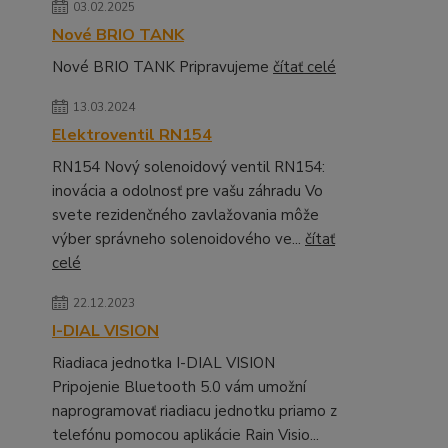
03.02.2025
Nové BRIO TANK
Nové BRIO TANK Pripravujeme
čítať celé
13.03.2024
Elektroventil RN154
RN154 Nový solenoidový ventil RN154:
inovácia a odolnosť pre vašu záhradu Vo
svete rezidenčného zavlažovania môže
výber správneho solenoidového ve...
čítať
celé
22.12.2023
I-DIAL VISION
Riadiaca jednotka I-DIAL VISION
Pripojenie Bluetooth 5.0 vám umožní
naprogramovať riadiacu jednotku priamo z
telefónu pomocou aplikácie Rain Visio...