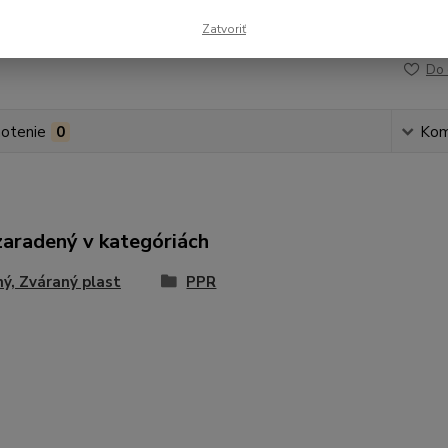
Zatvoriť
Číslo p
Do 
otenie
0
Kom
zaradený v kategóriách
ý, Zváraný plast
PPR