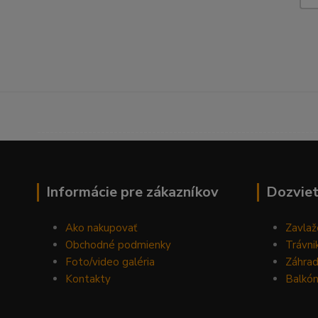
------------------------------------------------------------------
Informácie pre zákazníkov
Dozviet
Ako nakupovať
Zavlaž
Obchodné podmienky
Trávni
Foto/video galéria
Záhra
Kontakty
Balkón