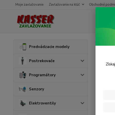
Moje zavlažovanie
Zavlažovanie na kľúč
Obchodné podmi
Úvod
L
Predvádzacie modely
PPR 
Postrekovače
Získa
Programátory
Senzory
Elektroventily