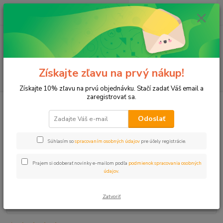
0
ks
+421 911 131 807
EUR
za
0 €
(Po-Pia, 8-17 hod.)
Menu
Získajte zľavu na prvý nákup!
Hľadať
Získajte 10% zľavu na prvú objednávku. Stačí zadať Váš email a
zaregistrovať sa.
Úvod
Príslušenstvo
Príchytka RABOV 3/4" kov-guma 25-29
Odoslať
Príchytka RABOV 3/4" kov-guma
25-29
Súhlasím so
spracovaním osobných údajov
pre účely registrácie.
Prajem si odoberať novinky e-mailom podľa
podmienok spracovania osobných
údajov
.
Zatvoriť