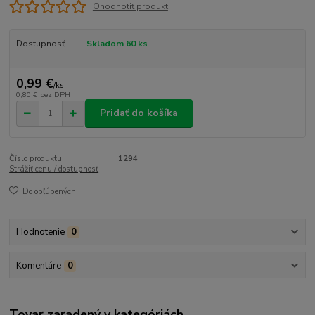
Ohodnotiť produkt
Dostupnosť
Skladom 60 ks
0,99 €
/
ks
0,80 €
bez DPH
Pridať do košíka
Číslo produktu:
1294
Strážiť cenu / dostupnosť
Do obľúbených
Hodnotenie
0
Komentáre
0
Tovar zaradený v kategóriách