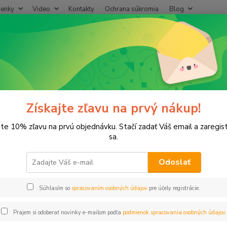
enky
Video
Kontakty
Ochrana súkromia
Blog
Neviet
Hľadať
+421
(Po-Pi
ríslušenstvo
Príchytka RABOV 5/4" 39-46 2 skrutky
hytka RABOV 5/4" 39-46 2 skru
Získajte zľavu na prvý nákup!
jte 10% zľavu na prvú objednávku. Stačí zadať Váš email a zaregis
sa.
Odoslať
Dos
Súhlasím so
spracovaním osobných údajov
pre účely registrácie.
0,
0,80
Prajem si odoberať novinky e-mailom podľa
podmienok spracovania osobných údajov
.