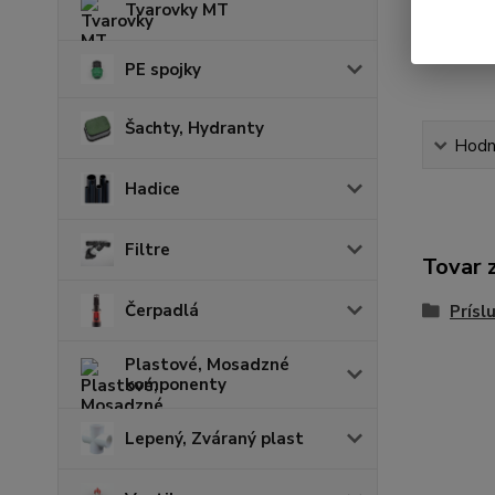
Tvarovky MT
PE spojky
Šachty, Hydranty
Hodn
Hadice
Filtre
Tovar 
Čerpadlá
Prísl
Plastové, Mosadzné
komponenty
Lepený, Zváraný plast