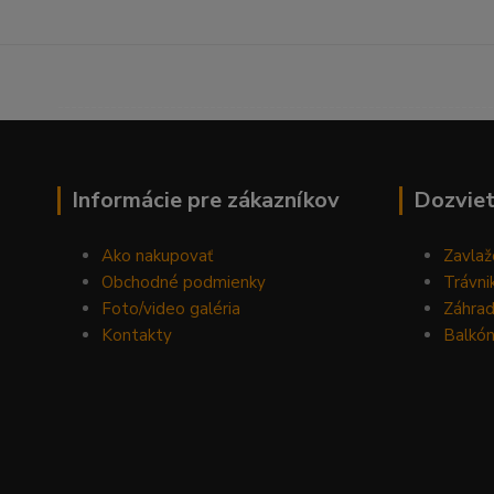
------------------------------------------------------------------
Informácie pre zákazníkov
Dozviet
Ako nakupovať
Zavlaž
Obchodné podmienky
Trávni
Foto/video galéria
Záhra
Kontakty
Balkón