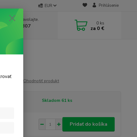
Prihlásenie
EUR
e si rady? Zavolajte.
0
ks
 911 131 807
za
0 €
a, 8-17 hod.)
tky
trovať
Ohodnotiť produkt
tupnosť
Skladom 61 ks
99 €
/
ks
Pridať do košíka
 €
bez DPH