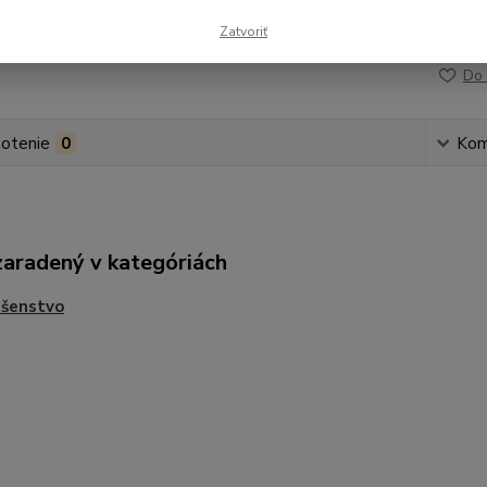
Zatvoriť
Číslo p
Do 
otenie
0
Kom
zaradený v kategóriách
ušenstvo