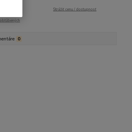
roduktu:
827
Strážiť cenu / dostupnosť
obľúbených
entáre
0