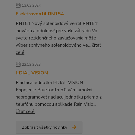
13.03.2024
Elektroventil RN154
RN154 Nový solenoidový ventil RN154:
inovácia a odolnosť pre vašu záhradu Vo
svete rezidenčného zavlažovania môže
výber správneho solenoidového ve...
čítať
celé
22.12.2023
I-DIAL VISION
Riadiaca jednotka I-DIAL VISION
Pripojenie Bluetooth 5.0 vám umožní
naprogramovať riadiacu jednotku priamo z
telefónu pomocou aplikácie Rain Visio...
čítať celé
Zobraziť všetky novinky