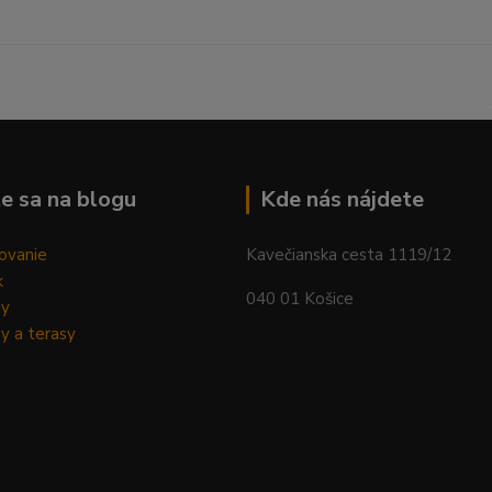
--------------------------------------------------------------------------
e sa na blogu
Kde nás nájdete
ovanie
Kavečianska cesta 1119/12
k
040 01 Košice
dy
y a terasy