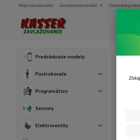
Moje zavlažovanie
Zavlažovanie na kľúč
Obchodné podmi
Úvod
P
Predvádzacie modely
Príc
Postrekovače
Získa
Programátory
Senzory
Elektroventily