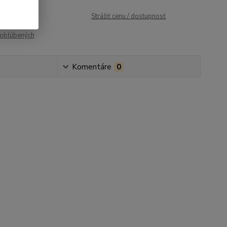
roduktu:
482
Strážiť cenu / dostupnosť
obľúbených
Komentáre
0