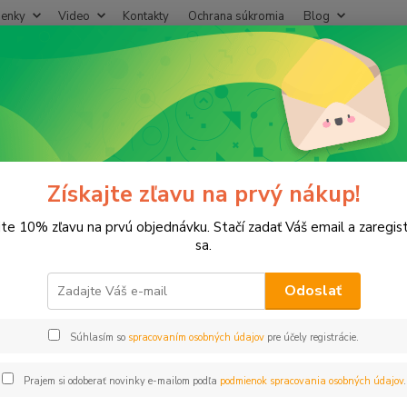
enky
Video
Kontakty
Ochrana súkromia
Blog
Neviet
Hľadať
+421
(Po-Pi
ríslušenstvo
Príchytka s klinčekom 7mm biela
hytka s klinčekom 7mm biela
Získajte zľavu na prvý nákup!
jte 10% zľavu na prvú objednávku. Stačí zadať Váš email a zaregis
sa.
Odoslať
Dos
Súhlasím so
spracovaním osobných údajov
pre účely registrácie.
0,
0,03
Prajem si odoberať novinky e-mailom podľa
podmienok spracovania osobných údajov
.