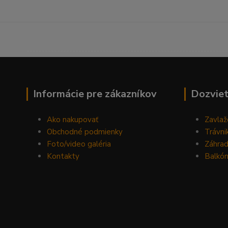
------------------------------------------------------------------
Informácie pre zákazníkov
Dozviet
Ako nakupovať
Zavlaž
Obchodné podmienky
Trávni
Foto/video galéria
Záhra
Kontakty
Balkón