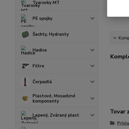
Tvarovky MT
PE spojky
Šachty, Hydranty
Kompl
Hadice
Komple
Filtre
Čerpadlá
Plastové, Mosadzné
komponenty
Tovar 
Lepený, Zváraný plast
Prísl