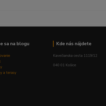
--------------------------------------------------------------------------
e sa na blogu
Kde nás nájdete
ovanie
Kavečianska cesta 1119/12
k
040 01 Košice
dy
y a terasy