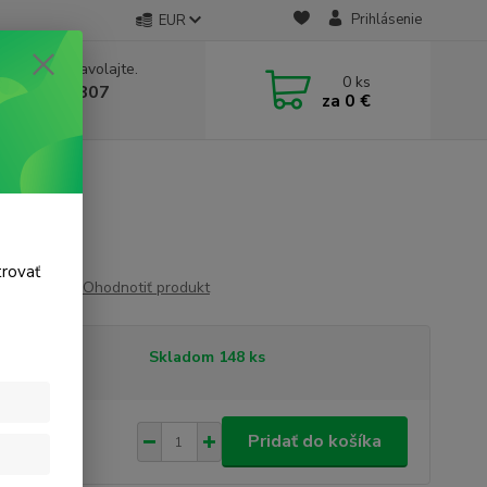
Prihlásenie
EUR
e si rady? Zavolajte.
0
ks
 911 131 807
za
0 €
a, 8-17 hod.)
trovať
Ohodnotiť produkt
tupnosť
Skladom 148 ks
04 €
/
ks
Pridať do košíka
 €
bez DPH