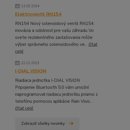
13.03.2024
Elektroventil RN154
RN154 Nový solenoidový ventil RN154:
inovácia a odolnosť pre vašu záhradu Vo
svete rezidenčného zavlažovania môže
výber správneho solenoidového ve...
čítať
celé
22.12.2023
I-DIAL VISION
Riadiaca jednotka I-DIAL VISION
Pripojenie Bluetooth 5.0 vám umožní
naprogramovať riadiacu jednotku priamo z
telefónu pomocou aplikácie Rain Visio...
čítať celé
Zobraziť všetky novinky