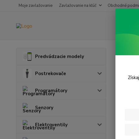
Moje zavlažovanie
Zavlažovanie na kľúč
Obchodné podmi
Úvod
P
Predvádzacie modely
Príc
Postrekovače
Získa
Programátory
Senzory
Elektroventily