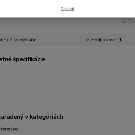
Zatvoriť
Číslo p
Do 
etné špecifikácie
Hodnotenie
1
tné špecifikácie
zaradený v kategóriách
ušenstvo