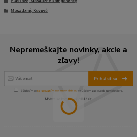
Plastové, Mosadzné komponenty
Mosadzné, Kovové
Nepremeškajte novinky, akcie a
zľavy!
Prihlásiť sa
Súhlasím so
spracovaním osobných údajov
za účelom zasielania newslettera.
Môžete sa kedykoľvek odhlásiť.
----------------------------------------------------------------------
----------------------------------------------------------------------