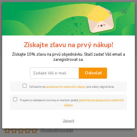
0
ks
+421 911 131 807
EUR
za
0 €
(Po-Pia, 8-17 hod.)
Menu
Získajte zľavu na prvý nákup!
Hľadať
Získajte 10% zľavu na prvú objednávku. Stačí zadať Váš email a
zaregistrovať sa.
Úvod
Plastové, Mosadzné komponenty
Prípojka mos. 1"vnt-20mm had.
Odoslať
Prípojka mos. 1"vnt-20mm had.
Súhlasím so
spracovaním osobných údajov
pre účely registrácie.
Prajem si odoberať novinky e-mailom podľa
podmienok spracovania osobných
údajov
.
Zatvoriť
Ohodnotiť produkt