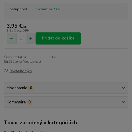
Dostupnosť
Skladom 7 ks
3,95 €
/
ks
3,21 €
bez DPH
Pridať do košíka
Číslo produktu:
542
Strážiť cenu / dostupnosť
Do obľúbených
Hodnotenie
0
Komentáre
0
Tovar zaradený v kategóriách