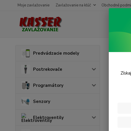
Moje zavlažovanie
Zavlažovanie na kľúč
Obchodné podmi
Úvod
P
Predvádzacie modely
Príp
Postrekovače
Získa
Programátory
Senzory
Elektroventily