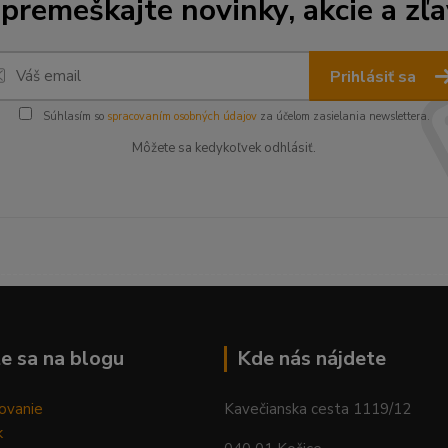
premeškajte novinky, akcie a zľa
Prihlásiť sa
Súhlasím so
spracovaním osobných údajov
za účelom zasielania newslettera.
Môžete sa kedykoľvek odhlásiť.
--------------------------------------------------------------------------
e sa na blogu
Kde nás nájdete
ovanie
Kavečianska cesta 1119/12
k