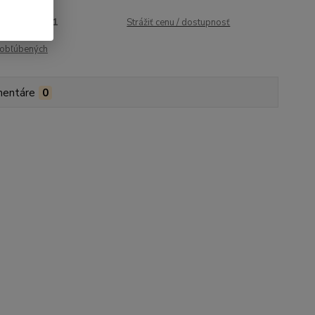
roduktu:
1521
Strážiť cenu / dostupnosť
obľúbených
entáre
0