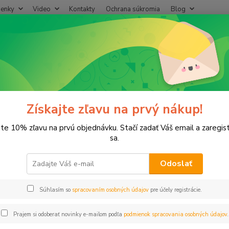
enky
Video
Kontakty
Ochrana súkromia
Blog
Neviet
Hľadať
+421
(Po-Pi
lastové, Mosadzné komponenty
Prípojka plast 3/4"vonk-12/16/20 hadi
ojka plast 3/4"vonk-12/16/20 ha
Získajte zľavu na prvý nákup!
jte 10% zľavu na prvú objednávku. Stačí zadať Váš email a zaregis
sa.
Odoslať
Dos
Súhlasím so
spracovaním osobných údajov
pre účely registrácie.
0,
0,37
Prajem si odoberať novinky e-mailom podľa
podmienok spracovania osobných údajov
.