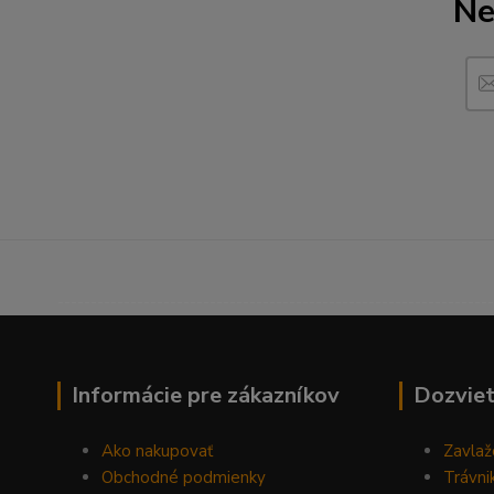
Ne
------------------------------------------------------------------
Informácie pre zákazníkov
Dozviet
Ako nakupovať
Zavlaž
Obchodné podmienky
Trávni