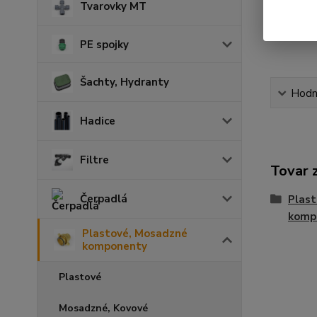
Tvarovky MT
PE spojky
Šachty, Hydranty
Hodn
Hadice
Filtre
Tovar 
Čerpadlá
Plas
komp
Plastové, Mosadzné
komponenty
Plastové
Mosadzné, Kovové