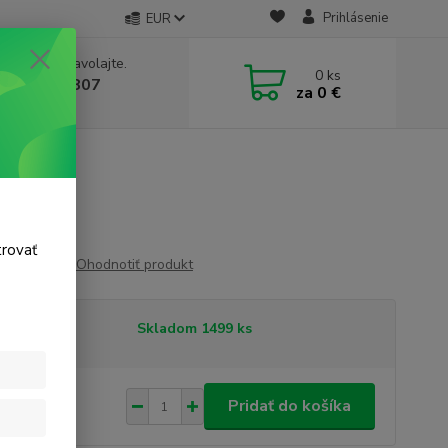
Prihlásenie
EUR
e si rady? Zavolajte.
0
ks
 911 131 807
za
0 €
a, 8-17 hod.)
ca
dica
trovať
Ohodnotiť produkt
tupnosť
Skladom 1499 ks
45 €
/
ks
Pridať do košíka
 €
bez DPH