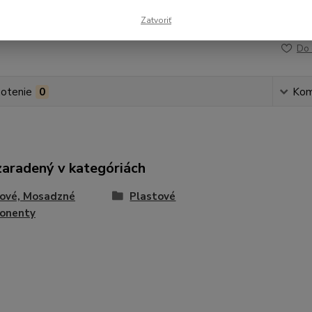
Zatvoriť
Číslo p
Do 
otenie
0
Kom
zaradený v kategóriách
tové, Mosadzné
Plastové
onenty