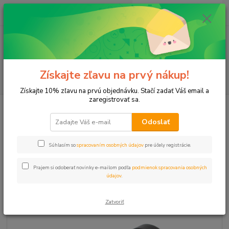
0
ks
+421 911 131 807
EUR
za
0 €
(Po-Pia, 8-17 hod.)
Menu
Získajte zľavu na prvý nákup!
Hľadať
Získajte 10% zľavu na prvú objednávku. Stačí zadať Váš email a
zaregistrovať sa.
Úvod
Plastové, Mosadzné komponenty
Prípojka plast 3/4" vonk-25mm
hadica
Odoslať
Prípojka plast 3/4" vonk-25mm
Súhlasím so
spracovaním osobných údajov
pre účely registrácie.
hadica
Prajem si odoberať novinky e-mailom podľa
podmienok spracovania osobných
údajov
.
Zatvoriť