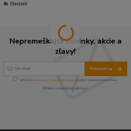
Plastové
Nepremeškajte novinky, akcie a
zľavy!
Prihlásiť sa
Súhlasím so
spracovaním osobných údajov
za účelom zasielania newslettera.
Môžete sa kedykoľvek odhlásiť.
----------------------------------------------------------------------
----------------------------------------------------------------------
------------------------------------------