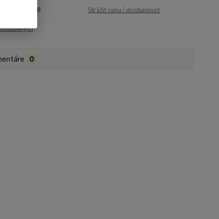
roduktu:
1498
Strážiť cenu / dostupnosť
obľúbených
entáre
0