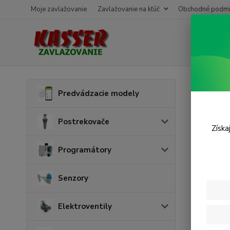
Moje zavlažovanie
Zavlažovanie na kľúč
Obchodné podmi
Úvod
P
Predvádzacie modely
Príp
Postrekovače
Získa
Programátory
Senzory
Elektroventily