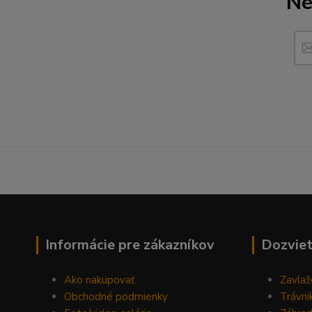
Ne
------------------------------------------------------------------
Informácie pre zákazníkov
Dozviet
Ako nakupovať
Zavlaž
Obchodné podmienky
Trávni