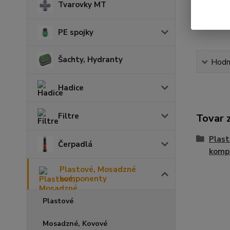
Tvarovky MT
PE spojky
Šachty, Hydranty
Hodn
Hadice
Filtre
Tovar 
Plas
Čerpadlá
komp
Plastové, Mosadzné
komponenty
Plastové
Mosadzné, Kovové