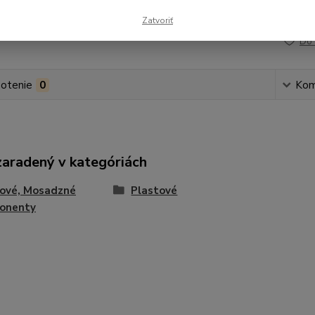
Číslo p
Zatvoriť
Do 
otenie
0
Kom
zaradený v kategóriách
tové, Mosadzné
Plastové
onenty