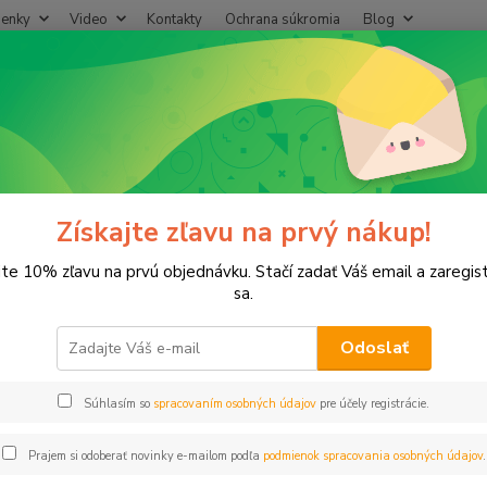
enky
Video
Kontakty
Ochrana súkromia
Blog
Neviet
Hľadať
+421
(Po-Pi
lastové, Mosadzné komponenty
Prípojka plast 3/4" voz-20mm hadica
ojka plast 3/4" voz-20mm hadic
Získajte zľavu na prvý nákup!
jte 10% zľavu na prvú objednávku. Stačí zadať Váš email a zaregis
sa.
Odoslať
Dos
Súhlasím so
spracovaním osobných údajov
pre účely registrácie.
0,
0,80
Prajem si odoberať novinky e-mailom podľa
podmienok spracovania osobných údajov
.