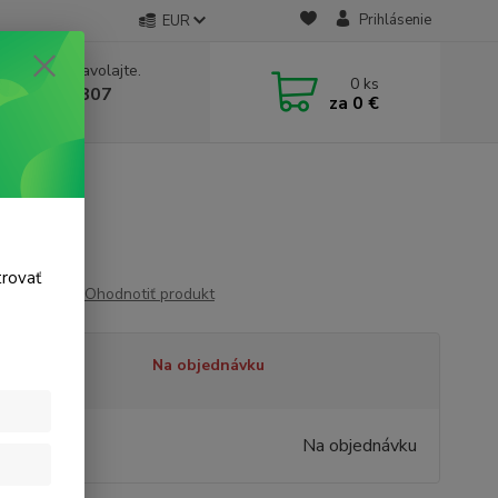
Prihlásenie
EUR
e si rady? Zavolajte.
0
ks
 911 131 807
za
0 €
a, 8-17 hod.)
a
trovať
Ohodnotiť produkt
tupnosť
Na objednávku
99 €
/
ks
Na objednávku
 €
bez DPH