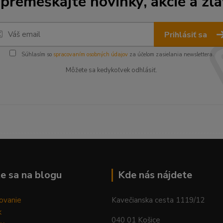
premeškajte novinky, akcie a zľa
Prihlásiť sa
Súhlasím so
spracovaním osobných údajov
za účelom zasielania newslettera.
Môžete sa kedykoľvek odhlásiť.
--------------------------------------------------------------------------
e sa na blogu
Kde nás nájdete
ovanie
Kavečianska cesta 1119/12
k
040 01 Košice