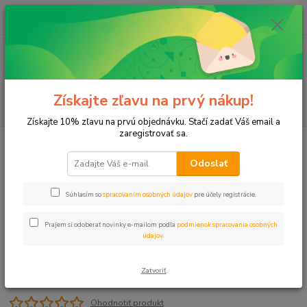
0
ks
+421 911 131 807
EUR
za
0 €
(Po-Pia, 8-17 hod.)
Menu
Získajte zľavu na prvý nákup!
Hľadať
Získajte 10% zľavu na prvú objednávku. Stačí zadať Váš email a
zaregistrovať sa.
Úvod
Programátory
Programátory 9V
Programátor NODE 100
HUNTER
Odoslať
Programátor NODE 100 HUNTER
Súhlasím so
spracovaním osobných údajov
pre účely registrácie.
Prajem si odoberať novinky e-mailom podľa
podmienok spracovania osobných
údajov
.
Zatvoriť
Ohodnotiť produkt