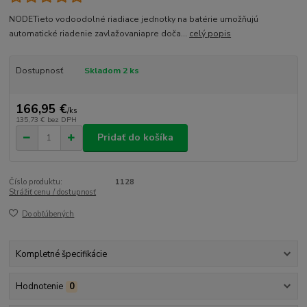
NODETieto vodoodolné riadiace jednotky na batérie umožňujú
automatické riadenie zavlažovaniapre doča...
celý popis
Dostupnosť
Skladom 2 ks
166,95 €
/
ks
135,73 €
bez DPH
Pridať do košíka
Číslo produktu:
1128
Strážiť cenu / dostupnosť
Do obľúbených
Kompletné špecifikácie
Hodnotenie
0