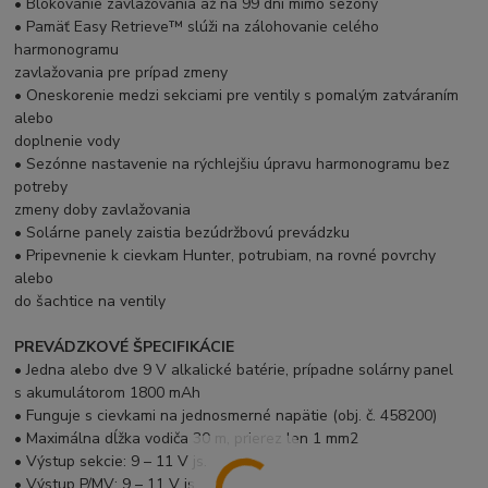
• Blokovanie zavlažovania až na 99 dní mimo sezóny
• Pamäť Easy Retrieve™ slúži na zálohovanie celého
harmonogramu
zavlažovania pre prípad zmeny
• Oneskorenie medzi sekciami pre ventily s pomalým zatváraním
alebo
doplnenie vody
• Sezónne nastavenie na rýchlejšiu úpravu harmonogramu bez
potreby
zmeny doby zavlažovania
• Solárne panely zaistia bezúdržbovú prevádzku
• Pripevnenie k cievkam Hunter, potrubiam, na rovné povrchy
alebo
do šachtice na ventily
PREVÁDZKOVÉ ŠPECIFIKÁCIE
• Jedna alebo dve 9 V alkalické batérie, prípadne solárny panel
s akumulátorom 1800 mAh
• Funguje s cievkami na jednosmerné napätie (obj. č. 458200)
• Maximálna dĺžka vodiča 30 m, prierez len 1 mm2
• Výstup sekcie: 9 – 11 V js.
• Výstup P/MV: 9 – 11 V js.