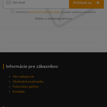
Prihlásiť sa
Súhlasím so
spracovaním osobných údajov
za účelom zasielania newslettera.
Môžete sa kedykoľvek odhlásiť.
----------------------------------------------------------------------
----------------------------------------------------------------------
------------------------------------------
Informácie pre zákazníkov
Ako nakupovať
Obchodné podmienky
Foto/video galéria
Kontakty