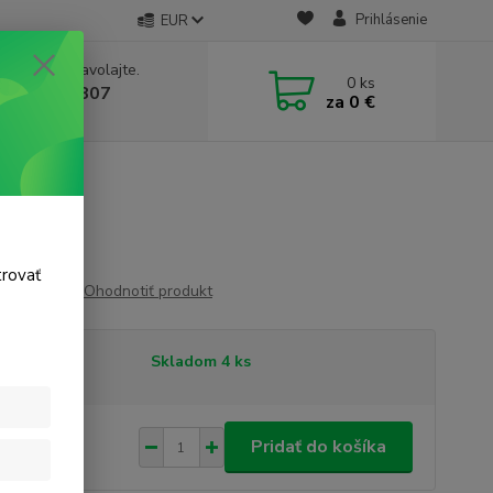
Prihlásenie
EUR
e si rady? Zavolajte.
0
ks
 911 131 807
za
0 €
a, 8-17 hod.)
trovať
Ohodnotiť produkt
tupnosť
Skladom 4 ks
,99 €
/
ks
Pridať do košíka
77 €
bez DPH