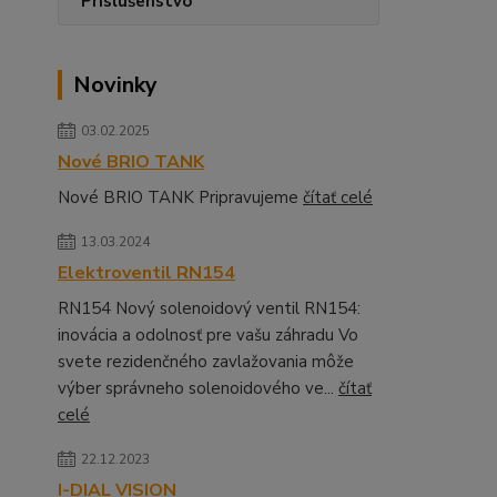
Príslušenstvo
Novinky
03.02.2025
Nové BRIO TANK
Nové BRIO TANK Pripravujeme
čítať celé
13.03.2024
Elektroventil RN154
RN154 Nový solenoidový ventil RN154:
inovácia a odolnosť pre vašu záhradu Vo
svete rezidenčného zavlažovania môže
výber správneho solenoidového ve...
čítať
celé
22.12.2023
I-DIAL VISION