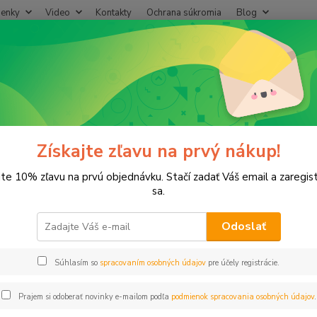
enky
Video
Kontakty
Ochrana súkromia
Blog
Neviet
Hľadať
+421
(Po-Pi
rogramátory
Programátory 24V
Programátor RB RZX 6i / Bazár
ramátor RB RZX 6i / Bazár
Získajte zľavu na prvý nákup!
jte 10% zľavu na prvú objednávku. Stačí zadať Váš email a zaregis
sa.
Odoslať
Dos
Súhlasím so
spracovaním osobných údajov
pre účely registrácie.
59
48,
Prajem si odoberať novinky e-mailom podľa
podmienok spracovania osobných údajov
.