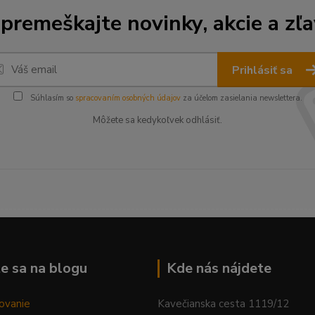
premeškajte novinky, akcie a zľa
Prihlásiť sa
Súhlasím so
spracovaním osobných údajov
za účelom zasielania newslettera.
Môžete sa kedykoľvek odhlásiť.
--------------------------------------------------------------------------
e sa na blogu
Kde nás nájdete
ovanie
Kavečianska cesta 1119/12