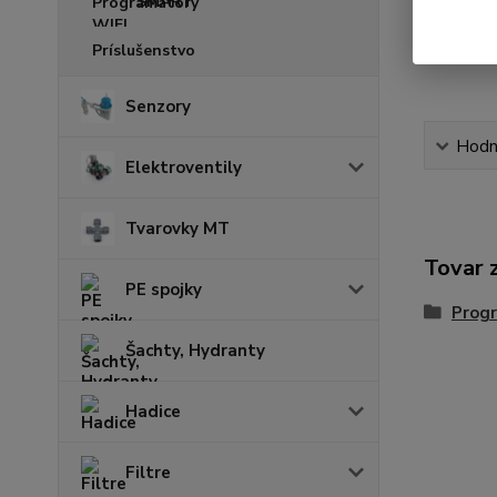
SMART
Príslušenstvo
Senzory
Hodn
Elektroventily
Tvarovky MT
Tovar 
PE spojky
Prog
Šachty, Hydranty
Hadice
Filtre