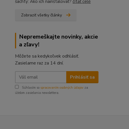
šachty: Ako ich nainštalovať?
čítať celé
Zobraziť všetky články
Nepremeškajte novinky, akcie
a zľavy!
Môžete sa kedykoľvek odhlásiť.
Zasielame raz za 14 dní.
Prihlásiť sa
Súhlasím so
spracovaním osobných údajov
za
účelom zasielania newslettera.