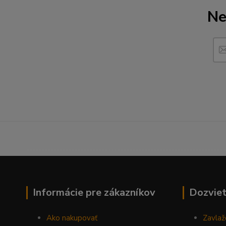
Ne
------------------------------------------------------------------
Informácie pre zákazníkov
Dozviet
Ako nakupovať
Zavlaž