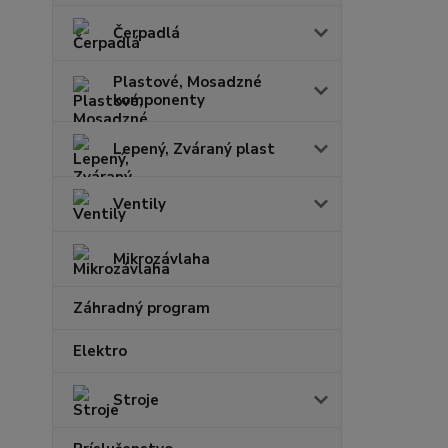
Čerpadlá
Plastové, Mosadzné
komponenty
Lepený, Zváraný plast
Ventily
Mikrozávlaha
Záhradný program
Elektro
Stroje