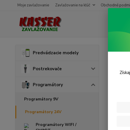
Moje zavlažovanie
Zavlažovanie na kľúč
Obchodné podmi
Úvod
P
Predvádzacie modely
Prog
Postrekovače
Získa
Programátory
Programátory 9V
Programátory 24V
Programátory WIFI /