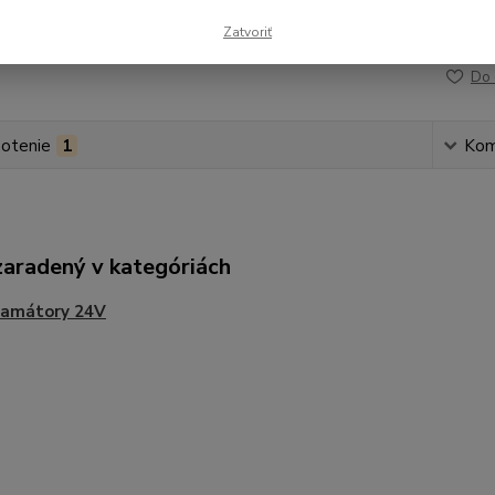
Zatvoriť
Číslo p
Do 
otenie
1
Kom
zaradený v kategóriách
ramátory 24V