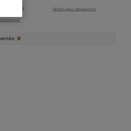
roduktu:
1737
Strážiť cenu / dostupnosť
obľúbených
entáre
0