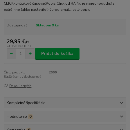
CLICKkohútikový časovačPopis:Click od RAINu je najjednoduchší a
extrémne ľahko nastaviteľnýprogramát...
celý popis
Dostupnosť
Skladom 9 ks
29,95 €
/
ks
24,35 €
bez DPH
Pridať do košíka
Číslo produktu:
2000
Strážiť cenu / dostupnosť
Do obľúbených
Kompletné špecifikácie
Hodnotenie
0