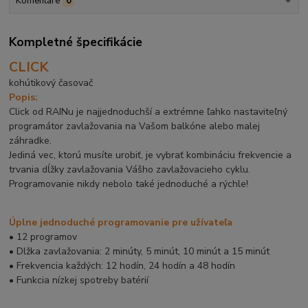
Komentáre
0
Kompletné špecifikácie
CLICK
kohútikový časovač
Popis:
Click od RAINu je najjednoduchší a extrémne ľahko nastaviteľný
programátor zavlažovania na Vašom balkóne alebo malej
záhradke.
Jediná vec, ktorú musíte urobiť, je vybrať kombináciu frekvencie a
trvania dĺžky zavlažovania Vášho zavlažovacieho cyklu.
Programovanie nikdy nebolo také jednoduché a rýchle!
Úplne jednoduché programovanie pre užívateľa
• 12 programov
• Dlžka zavlažovania: 2 minúty, 5 minút, 10 minút a 15 minút
• Frekvencia každých: 12 hodín, 24 hodín a 48 hodín
• Funkcia nízkej spotreby batérií