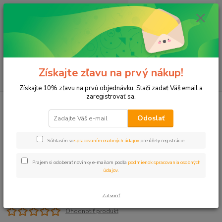
0
ks
+421 911 131 807
EUR
za
0 €
(Po-Pia, 8-17 hod.)
Menu
Získajte zľavu na prvý nákup!
Hľadať
Získajte 10% zľavu na prvú objednávku. Stačí zadať Váš email a
zaregistrovať sa.
Úvod
Záhradný program
Programátor RAIN CLICK
Odoslať
Programátor RAIN CLICK
Súhlasím so
spracovaním osobných údajov
pre účely registrácie.
Prajem si odoberať novinky e-mailom podľa
podmienok spracovania osobných
údajov
.
Zatvoriť
Ohodnotiť produkt