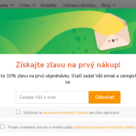
enky
Video
Kontakty
Ochrana súkromia
Blog
Neviet
Hľadať
+421
(Po-Pi
áhradný program
Programátor RAIN CLICK BLUETOOTH
gramátor RAIN CLICK BLUETOO
Získajte zľavu na prvý nákup!
jte 10% zľavu na prvú objednávku. Stačí zadať Váš email a zaregis
sa.
CLICK 
Odoslať
vznikol
Súhlasím so
spracovaním osobných údajov
pre účely registrácie.
Dos
Prajem si odoberať novinky e-mailom podľa
podmienok spracovania osobných údajov
.