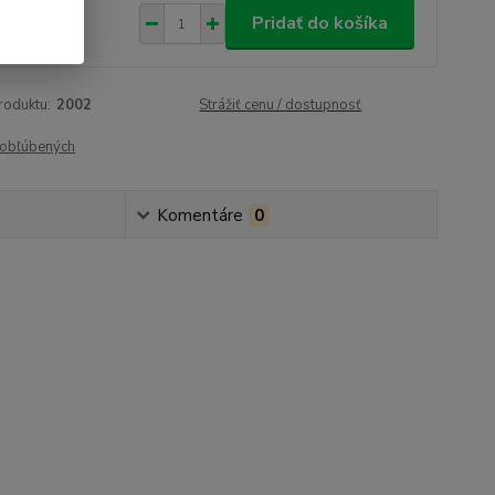
,99 €
/
ks
Pridať do košíka
51 €
bez DPH
roduktu:
2002
Strážiť cenu / dostupnosť
obľúbených
Komentáre
0