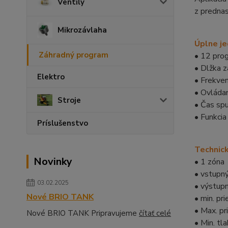
Ventily
z predna
Mikrozávlaha
Úplne je
Záhradný program
• 12 pro
• Dlžka z
Elektro
• Frekven
• Ovládan
Stroje
• Čas sp
• Funkcia
Príslušenstvo
Technick
Novinky
• 1 zóna
• vstupný
03.02.2025
• výstupn
Nové BRIO TANK
• min. pri
• Max. pr
Nové BRIO TANK Pripravujeme
čítať celé
• Min. tla