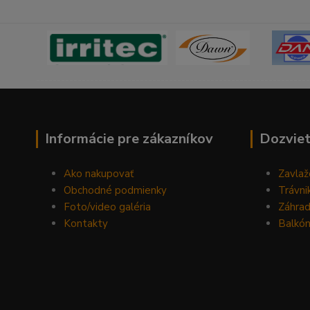
------------------------------------------------------------------
Informácie pre zákazníkov
Dozviet
Ako nakupovať
Zavlaž
Obchodné podmienky
Trávni
Foto/video galéria
Záhra
Kontakty
Balkón