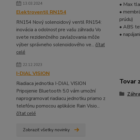
13.03.2024
• Max tla
• membrá
Elektroventil RN154
prúdu)
RN154 Nový solenoidový ventil RN154:
• ABS te
inovácia a odolnosť pre vašu záhradu Vo
• napájan
svete rezidenčného zavlažovania môže
výber správneho solenoidového ve...
čítať
celé
22.12.2023
I-DIAL VISION
Tovar 
Riadiaca jednotka I-DIAL VISION
Pripojenie Bluetooth 5.0 vám umožní
Záhr
naprogramovať riadiacu jednotku priamo z
telefónu pomocou aplikácie Rain Visio...
čítať celé
Zobraziť všetky novinky