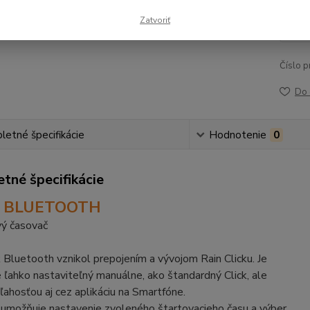
39
Zatvoriť
32,
Číslo p
Do 
etné špecifikácie
Hodnotenie
0
tné špecifikácie
K BLUETOOTH
vý časovač
k Bluetooth vznikol prepojením a vývojom Rain Clicku. Je
ľahko nastaviteľný manuálne, ako štandardný Click, ale
 ľahosťou aj cez aplikáciu na Smartfóne.
 umožňuje nastavenie zvoleného štartovacieho času a výber