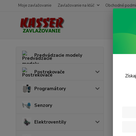
Moje zavlažovanie
Zavlažovanie na kľúč
Obchodné podmi
Úvod
Z
Predvádzacie modely
Pro
Postrekovače
Získa
Programátory
Senzory
Elektroventily