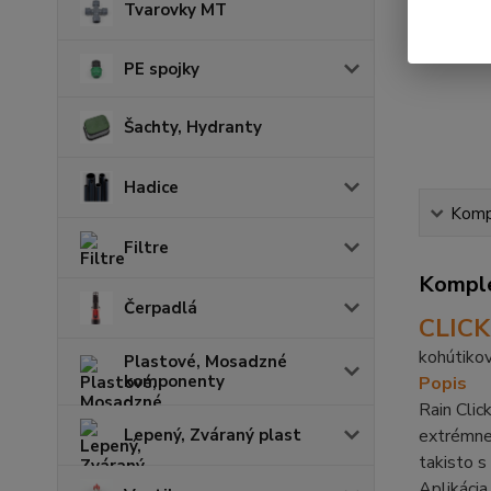
Tvarovky MT
PE spojky
Šachty, Hydranty
Hadice
Kompl
Filtre
Komple
Čerpadlá
CLIC
kohútiko
Plastové, Mosadzné
komponenty
Popis
Rain Clic
extrémne 
Lepený, Zváraný plast
takisto s
Aplikácia