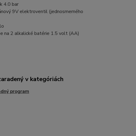
k 4.0 bar
nový 9V elektroventil (jednosmerného
lo
ie na 2 alkalické batérie 1.5 volt (AA)
zaradený v kategóriách
adný program