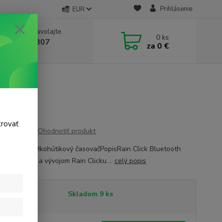
Prihlásenie
EUR
e si rady? Zavolajte.
0
ks
 911 131 807
za
0 €
a, 8-17 hod.)
TH
trovať
Ohodnotiť produkt
BLUETOOTHkohútikový časovačPopisRain Click Bluetooth
 prepojením a vývojom Rain Clicku....
celý popis
tupnosť
Skladom 9 ks