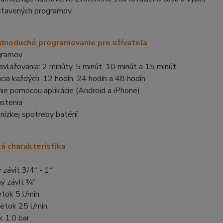
stavených programov.
dnoduché programovanie pre užívateľa
gramov
avlažovania: 2 minúty, 5 minút, 10 minút a 15 minút
cia každých: 12 hodín, 24 hodín a 48 hodín
ie pomocou aplikácie (Android a iPhone)
ustenia
 nízkej spotreby batérií
á charakteristika
 závit 3/4“ - 1“
ý závit ¾“
etok 5 l/min.
ietok 25 l/min.
k 1.0 bar