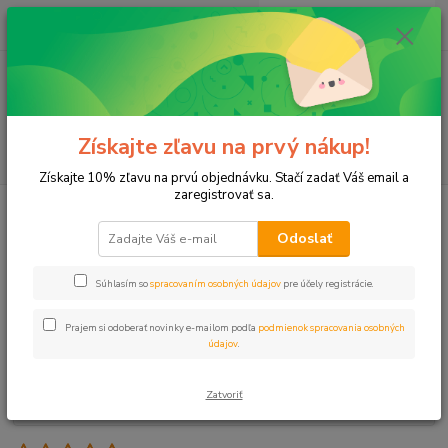
0
ks
+421 911 131 807
EUR
za
0 €
(Po-Pia, 8-17 hod.)
Menu
Získajte zľavu na prvý nákup!
Hľadať
Získajte 10% zľavu na prvú objednávku. Stačí zadať Váš email a
zaregistrovať sa.
Úvod
Programátor RAIN ELITE 4i, 9V
Odoslať
Programátor RAIN ELITE 4i, 9V
Súhlasím so
spracovaním osobných údajov
pre účely registrácie.
- 31 %
Akcia
Prajem si odoberať novinky e-mailom podľa
podmienok spracovania osobných
údajov
.
Zatvoriť