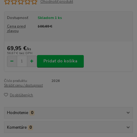
Ohodnotiť produkt
Dostupnosť
Skladom 1 ks
Cena pred
100,69 €
zľavou
69,95 €
/
ks
56,87 €
bez DPH
Pridať do košíka
Číslo produktu:
2026
Strážiť cenu / dostupnosť
Do obľúbených
Hodnotenie
0
Komentáre
0