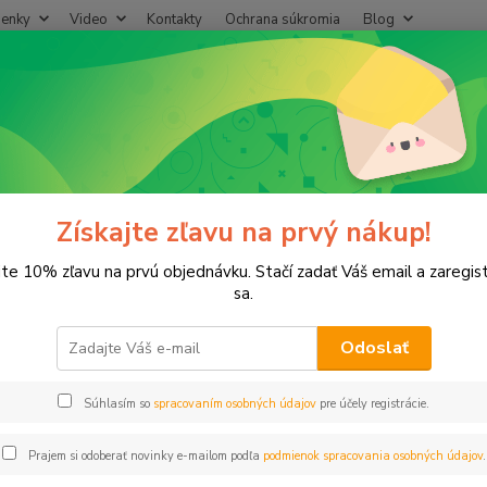
enky
Video
Kontakty
Ochrana súkromia
Blog
Neviet
Hľadať
+421
(Po-Pi
rogramátor RAIN I-DIAL 8E, 24V
ramátor RAIN I-DIAL 8E, 24V
Získajte zľavu na prvý nákup!
jte 10% zľavu na prvú objednávku. Stačí zadať Váš email a zaregis
sa.
I-DIAL
Odoslať
elektr
Súhlasím so
spracovaním osobných údajov
pre účely registrácie.
Dos
Prajem si odoberať novinky e-mailom podľa
podmienok spracovania osobných údajov
.