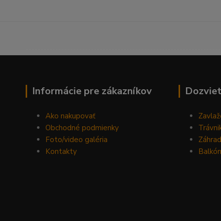
------------------------------------------------------------------
Informácie pre zákazníkov
Dozviet
Ako nakupovať
Zavlaž
Obchodné podmienky
Trávni
Foto/video galéria
Záhra
Kontakty
Balkón