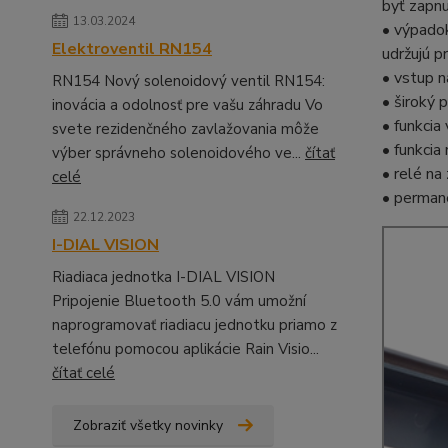
byť zapnu
13.03.2024
• výpadok
Elektroventil RN154
udržujú p
• vstup n
RN154 Nový solenoidový ventil RN154:
• široký 
inovácia a odolnosť pre vašu záhradu Vo
• funkcia
svete rezidenčného zavlažovania môže
• funkcia
výber správneho solenoidového ve...
čítať
• relé na
celé
• perman
22.12.2023
I-DIAL VISION
Riadiaca jednotka I-DIAL VISION
Pripojenie Bluetooth 5.0 vám umožní
naprogramovať riadiacu jednotku priamo z
telefónu pomocou aplikácie Rain Visio...
čítať celé
Zobraziť všetky novinky