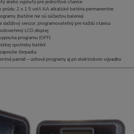
tý alebo vypnutý pre jednotlivé stanice
 prúdu: 2 x 1.5 volt AA alkalické batéria permanentne
rogramy (batérie nie sú súčasťou balenia)
a dažďový senzor, programovateľný pre každú stanicu
podsvietený LCD displej
 vypnutia programu (OFF)
 nízkej spotreby batérií
 zapnutie čerpadla
entná pamäť – uchová programy aj pri elektrickom výpadku