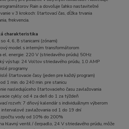
 programátorov Rain a dovoľuje ľahko nastaviteľné
anie v 3 krokoch: štartovací čas, dĺžka trvania
nia, frekvencia.
á charakteristika
so 4, 6, 8 stanicami (zónami)
érový model s interným transformátorom
 el. energie: 220 V (striedavého prúdu) 50Hz
cký výstup: 24 Voltov striedavého prúdu, 1.0 AMP
vislé programy
islé štartovacie časy (jeden pre každý program)
: od 1 min. do 240 min. pre stanicu
nie nasledujúceho štartovacieho času zavlažovania
vacie cykly: od 4 za deň do 1 za týždeň
vací rozvrh: 7 dňový kalendár s individuálnym výberom
o intervalové zavlažovania od 1 do 19 dní
rozpočtu vody od 10% do 200%
na hlavný ventil / čerpadlo, 24 V striedavého prúdu, môže