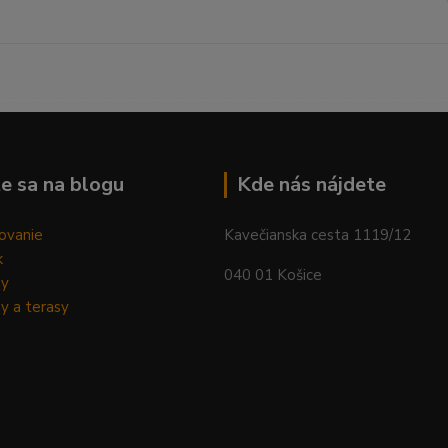
--------------------------------------------------------------------------
e sa na blogu
Kde nás nájdete
ovanie
Kavečianska cesta 1119/12
k
040 01 Košice
dy
y a terasy