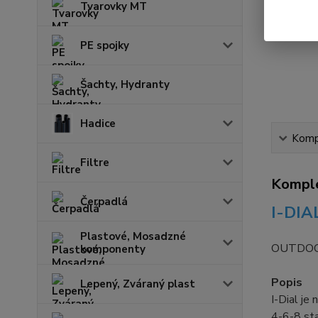
Tvarovky MT
PE spojky
Šachty, Hydranty
Hadice
Kompl
Filtre
Komple
Čerpadlá
I-DIA
Plastové, Mosadzné
OUTDO
komponenty
Popis
Lepený, Zváraný plast
I-Dial je
4-6-8 sta