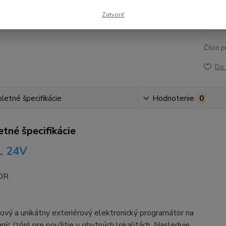
13
Zatvoriť
113
Číslo p
Do 
etné špecifikácie
Hodnotenie
0
tné špecifikácie
L 24
V
OR
 nový a unikátny exteriérový elektronický programátor na
níc (zón) pre použitie v obytných lokalitách. Nasleduje