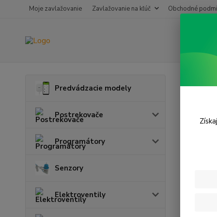
Moje zavlažovanie
Zavlažovanie na kľúč
Obchodné podmi
Úvod
P
Predvádzacie modely
Prog
Postrekovače
Získa
Programátory
Senzory
Elektroventily