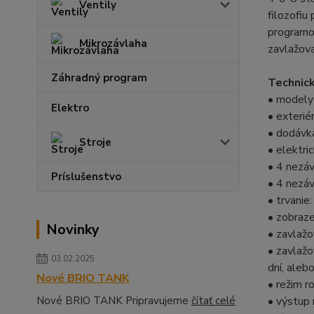
Ventily
filozofiu
programov
Mikrozávlaha
zavlažova
Záhradný program
Technick
• modely 
Elektro
• exteri
• dodávka
Stroje
• elektri
• 4 nezá
Príslušenstvo
• 4 nezáv
• trvanie
• zobraze
Novinky
• zavlažo
• zavlažo
03.02.2025
dní, aleb
Nové BRIO TANK
• režim 
Nové BRIO TANK Pripravujeme
čítať celé
• výstup 