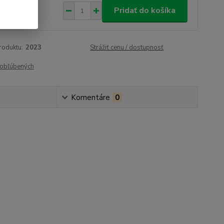
9 €
/
ks
Pridať do košíka
,01 €
bez DPH
roduktu:
2023
Strážiť cenu / dostupnosť
obľúbených
Komentáre
0