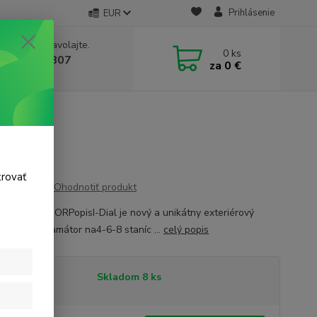
Prihlásenie
EUR
e si rady? Zavolajte.
0
ks
 911 131 807
za
0 €
a, 8-17 hod.)
trovať
Ohodnotiť produkt
 24VOUTDOORPopisI-Dial je nový a unikátny exteriérový
onický programátor na4-6-8 staníc ...
celý popis
tupnosť
Skladom 8 ks