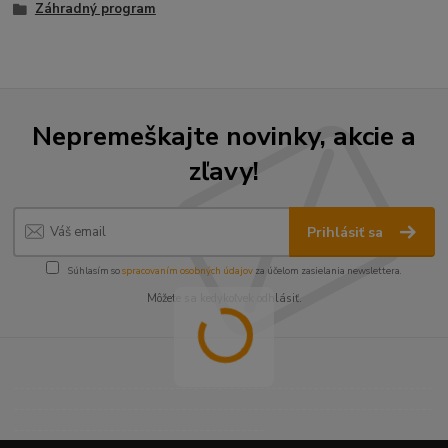
Záhradný program
Nepremeškajte novinky, akcie a
zľavy!
Prihlásiť sa
Súhlasím so
spracovaním osobných údajov
za účelom zasielania newslettera.
Môžete sa kedykoľvek odhlásiť.
----------------------------------------------------------------------
----------------------------------------------------------------------
------------------------------------------