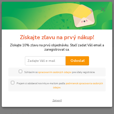
0
ks
+421 911 131 807
EUR
za
0 €
(Po-Pia, 8-17 hod.)
Menu
Získajte zľavu na prvý nákup!
Hľadať
Získajte 10% zľavu na prvú objednávku. Stačí zadať Váš email a
zaregistrovať sa.
Úvod
Záhradný program
Programátor RN mechanický - 1-120 min
Odoslať
Programátor RN mechanický - 1-
120 min
Súhlasím so
spracovaním osobných údajov
pre účely registrácie.
Prajem si odoberať novinky e-mailom podľa
podmienok spracovania osobných
údajov
.
Zatvoriť