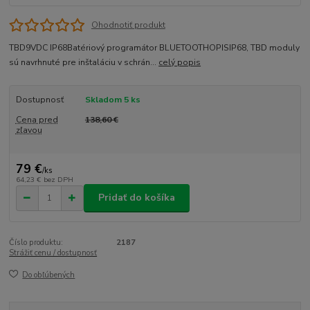
Ohodnotiť produkt
TBD9VDC IP68Batériový programátor BLUETOOTHOPISIP68, TBD moduly
sú navrhnuté pre inštaláciu v schrán...
celý popis
Dostupnosť
Skladom 5 ks
Cena pred
138,60 €
zľavou
79 €
/
ks
64,23 €
bez DPH
Pridať do košíka
Číslo produktu:
2187
Strážiť cenu / dostupnosť
Do obľúbených