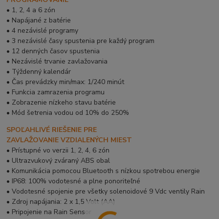
• 1, 2, 4 a 6 zón
• Napájané z batérie
• 4 nezávislé programy
• 3 nezávislé časy spustenia pre každý program
• 12 denných časov spustenia
• Nezávislé trvanie zavlažovania
• Týždenný kalendár
• Čas prevádzky min/max: 1/240 minút
• Funkcia zamrazenia programu
• Zobrazenie nízkeho stavu batérie
• Mód šetrenia vodou od 10% do 250%
SPOĽAHLIVÉ RIEŠENIE PRE
ZAVLAŽOVANIE VZDIALENÝCH MIEST
• Prístupné vo verzii 1, 2, 4, 6 zón
• Ultrazvukový zváraný ABS obal
• Komunikácia pomocou Bluetooth s nízkou spotrebou energie
• IP68: 100% vodotesné a plne ponoriteľné
• Vodotesné spojenie pre všetky solenoidové 9 Vdc ventily Rain
• Zdroj napájania: 2 x 1,5 Volt (AA)
• Pripojenie na Rain Sensor