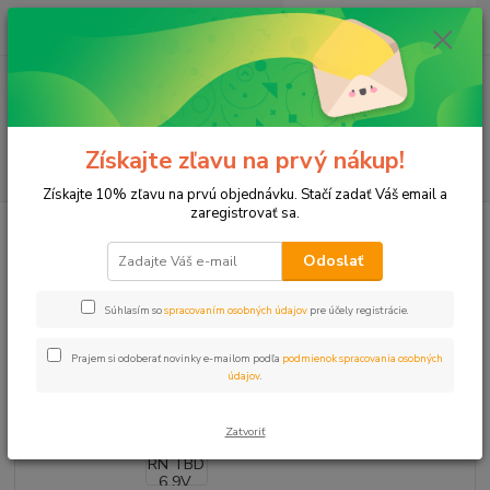
0
ks
+421 911 131 807
EUR
za
0 €
(Po-Pia, 8-17 hod.)
Menu
Získajte zľavu na prvý nákup!
Hľadať
Získajte 10% zľavu na prvú objednávku. Stačí zadať Váš email a
zaregistrovať sa.
Úvod
Programátor RN TBD 6 9V, IP68 (Bluetooth)
Odoslať
Programátor RN TBD 6 9V, IP68
(Bluetooth)
Súhlasím so
spracovaním osobných údajov
pre účely registrácie.
- 43 %
Akcia
Prajem si odoberať novinky e-mailom podľa
podmienok spracovania osobných
údajov
.
Zatvoriť