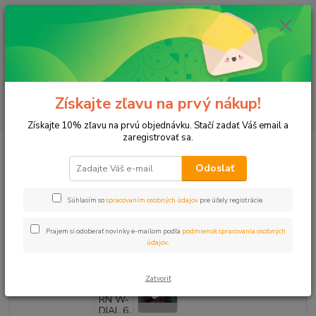
0
ks
+421 911 131 807
EUR
za
0 €
(Po-Pia, 8-17 hod.)
Menu
Získajte zľavu na prvý nákup!
Hľadať
Získajte 10% zľavu na prvú objednávku. Stačí zadať Váš email a
zaregistrovať sa.
Úvod
Programátor RN W-DIAL 6 9V, IP68
Odoslať
Programátor RN W-DIAL 6 9V,
IP68
Súhlasím so
spracovaním osobných údajov
pre účely registrácie.
- 66 %
Akcia
Prajem si odoberať novinky e-mailom podľa
podmienok spracovania osobných
údajov
.
Zatvoriť