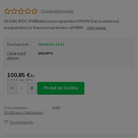
Ohodnotiť produkt
W-DIAL9VDC IP68Batériový programátorOPISW-Dial (vodotesný
programátor) je hlavný programátor sIP68W-...
celý popis
Dostupnosť
Skladom 12 ks
Cena pred
292,87 €
zľavou
100,85 €
/
ks
81,99 €
bez DPH
Pridať do košíka
Číslo produktu:
2183
Strážiť cenu / dostupnosť
Do obľúbených