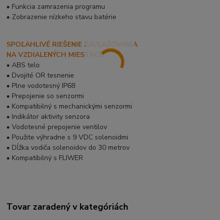
• Funkcia zamrazenia programu
• Zobrazenie nízkeho stavu batérie
SPOĽAHLIVÉ RIEŠENIE ZAVLAŽOVANIA
NA VZDIALENÝCH MIESTACH
• ABS telo
• Dvojité OR tesnenie
• Plne vodotesný IP68
• Prepojenie so senzormi
• Kompatibilný s mechanickými senzormi
• Indikátor aktivity senzora
• Vodotesné prepojenie ventilov
• Použite výhradne s 9 VDC solenoidmi
• Dĺžka vodiča solenoidov do 30 metrov
• Kompatibilný s FLIWER
Tovar zaradený v kategóriách