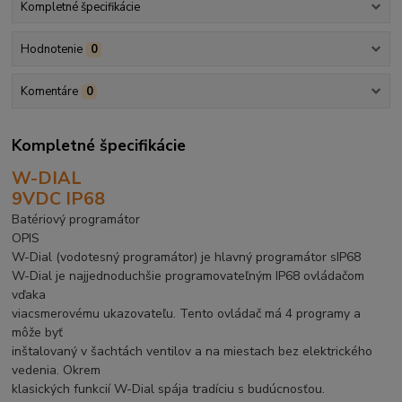
Kompletné špecifikácie
Hodnotenie
0
Komentáre
0
Kompletné špecifikácie
W-DIAL
9VDC IP68
Batériový programátor
OPIS
W-Dial (vodotesný programátor) je hlavný programátor sIP68
W-Dial je najjednoduchšie programovateľným IP68 ovládačom
vďaka
viacsmerovému ukazovateľu. Tento ovládač má 4 programy a
môže byť
inštalovaný v šachtách ventilov a na miestach bez elektrického
vedenia. Okrem
klasických funkcií W-Dial spája tradíciu s budúcnosťou.