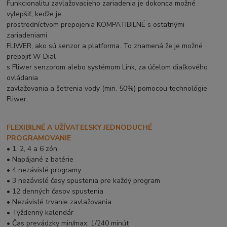
Funkcionalitu zavlažovacieho zariadenia je dokonca možné
vylepšiť, keďže je
prostredníctvom prepojenia KOMPATIBILNÉ s ostatnými
zariadeniami
FLIWER, ako sú senzor a platforma. To znamená že je možné
prepojiť W-Dial
s Fliwer senzorom alebo systémom Link, za účelom diaľkového
ovládania
zavlažovania a šetrenia vody (min. 50%) pomocou technológie
Fliwer.
FLEXIBILNÉ A UŽÍVATEĽSKY JEDNODUCHÉ
PROGRAMOVANIE
• 1, 2, 4 a 6 zón
• Napájané z batérie
• 4 nezávislé programy
• 3 nezávislé časy spustenia pre každý program
• 12 denných časov spustenia
• Nezávislé trvanie zavlažovania
• Týždenný kalendár
• Čas prevádzky min/max: 1/240 minút