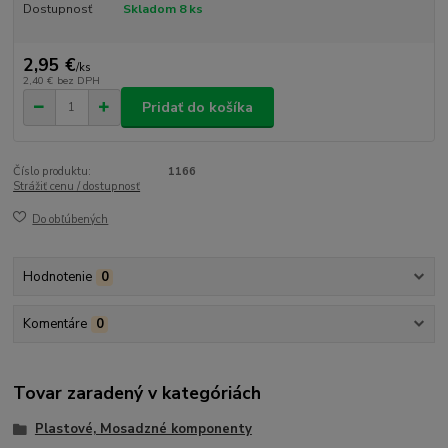
Dostupnosť
Skladom 8 ks
2,95 €
/
ks
2,40 €
bez DPH
Pridať do košíka
Číslo produktu:
1166
Strážiť cenu / dostupnosť
Do obľúbených
Hodnotenie
0
Komentáre
0
Tovar zaradený v kategóriách
Plastové, Mosadzné komponenty