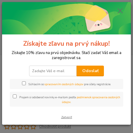
0
ks
+421 911 131 807
EUR
za
0 €
(Po-Pia, 8-17 hod.)
Menu
Získajte zľavu na prvý nákup!
Hľadať
Získajte 10% zľavu na prvú objednávku. Stačí zadať Váš email a
zaregistrovať sa.
Úvod
Plastové, Mosadzné komponenty
Redukcia 6/4" x 5/4" VOZ/VNZ
Odoslať
Redukcia 6/4" x 5/4" VOZ/VNZ
Súhlasím so
spracovaním osobných údajov
pre účely registrácie.
Prajem si odoberať novinky e-mailom podľa
podmienok spracovania osobných
údajov
.
Zatvoriť
Ohodnotiť produkt