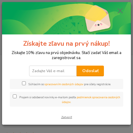
0
ks
+421 911 131 807
EUR
za
0 €
(Po-Pia, 8-17 hod.)
Menu
Získajte zľavu na prvý nákup!
Hľadať
Získajte 10% zľavu na prvú objednávku. Stačí zadať Váš email a
zaregistrovať sa.
Úvod
Ventily
Redukčný ventil 1/2" mosadz MINI
Odoslať
Redukčný ventil 1/2" mosadz
MINI
Súhlasím so
spracovaním osobných údajov
pre účely registrácie.
Prajem si odoberať novinky e-mailom podľa
podmienok spracovania osobných
údajov
.
Zatvoriť