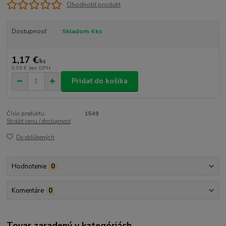
Ohodnotiť produkt
Dostupnosť
Skladom 4 ks
1,17 €
/
ks
0,95 €
bez DPH
Pridať do košíka
Číslo produktu:
1549
Strážiť cenu / dostupnosť
Do obľúbených
Hodnotenie
0
Komentáre
0
Tovar zaradený v kategóriách