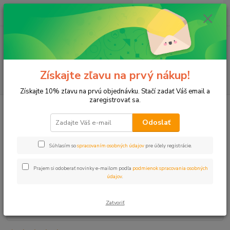
0
ks
+421 911 131 807
EUR
za
0 €
(Po-Pia, 8-17 hod.)
Menu
Získajte zľavu na prvý nákup!
Hľadať
Získajte 10% zľavu na prvú objednávku. Stačí zadať Váš email a
zaregistrovať sa.
Úvod
PE spojky
Rozštvorka HOBBY 4 vývody 1" vnz (4x20mm)
Odoslať
Rozštvorka HOBBY 4 vývody 1"
vnz (4x20mm)
Súhlasím so
spracovaním osobných údajov
pre účely registrácie.
Prajem si odoberať novinky e-mailom podľa
podmienok spracovania osobných
údajov
.
Zatvoriť