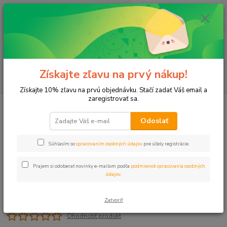
0
ks
+421 911 131 807
EUR
za
0 €
(Po-Pia, 8-17 hod.)
Menu
Získajte zľavu na prvý nákup!
Hľadať
Získajte 10% zľavu na prvú objednávku. Stačí zadať Váš email a
zaregistrovať sa.
Úvod
Záhradný program
Rýchlospojka RN 3/4" vnz ULTRA
Odoslať
Rýchlospojka RN 3/4" vnz ULTRA
Súhlasím so
spracovaním osobných údajov
pre účely registrácie.
Prajem si odoberať novinky e-mailom podľa
podmienok spracovania osobných
údajov
.
Zatvoriť
Ohodnotiť produkt