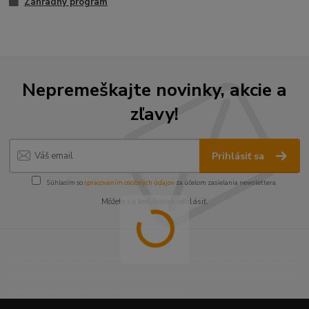
Záhradný program
Nepremeškajte novinky, akcie a
zľavy!
Prihlásiť sa
Súhlasím so
spracovaním osobných údajov
za účelom zasielania newslettera.
Môžete sa kedykoľvek odhlásiť.
----------------------------------------------------------------------
----------------------------------------------------------------------
------------------------------------------