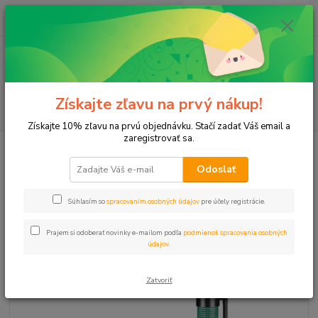
0
ks
+421 911 131 807
EUR
za
0 €
(Po-Pia, 8-17 hod.)
Menu
Získajte zľavu na prvý nákup!
Hľadať
Získajte 10% zľavu na prvú objednávku. Stačí zadať Váš email a
zaregistrovať sa.
Úvod
Postrekovače
Príslušenstvo
RZWS-36 Koreň. zavlaž. 46cm (bez
bubbl.a SJ)
Odoslať
RZWS-36 Koreň. zavlaž. 46cm
Súhlasím so
spracovaním osobných údajov
pre účely registrácie.
(bez bubbl.a SJ)
Prajem si odoberať novinky e-mailom podľa
podmienok spracovania osobných
údajov
.
Zatvoriť