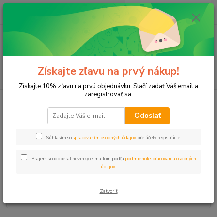
0
ks
+421 911 131 807
EUR
za
0 €
(Po-Pia, 8-17 hod.)
Menu
Získajte zľavu na prvý nákup!
Hľadať
Získajte 10% zľavu na prvú objednávku. Stačí zadať Váš email a
zaregistrovať sa.
Úvod
Šachty, Hydranty
Šachta- nadstavec na šachtu Jumbo
Odoslať
Šachta- nadstavec na šachtu
Jumbo
Súhlasím so
spracovaním osobných údajov
pre účely registrácie.
Prajem si odoberať novinky e-mailom podľa
podmienok spracovania osobných
údajov
.
Zatvoriť