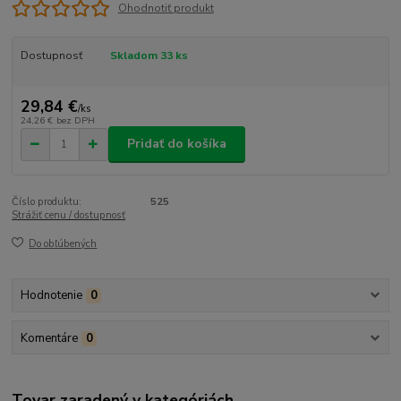
Ohodnotiť produkt
Dostupnosť
Skladom 33 ks
29,84 €
/
ks
24,26 €
bez DPH
Pridať do košíka
Číslo produktu:
525
Strážiť cenu / dostupnosť
Do obľúbených
Hodnotenie
0
Komentáre
0
Tovar zaradený v kategóriách