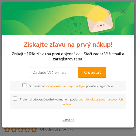
0
ks
+421 911 131 807
EUR
za
0 €
(Po-Pia, 8-17 hod.)
Menu
Získajte zľavu na prvý nákup!
Hľadať
Získajte 10% zľavu na prvú objednávku. Stačí zadať Váš email a
zaregistrovať sa.
Úvod
Šachty, Hydranty
Šachta okrúhla MINI s úchytom
Odoslať
Šachta okrúhla MINI s úchytom
Súhlasím so
spracovaním osobných údajov
pre účely registrácie.
Prajem si odoberať novinky e-mailom podľa
podmienok spracovania osobných
údajov
.
Zatvoriť
Ohodnotiť produkt