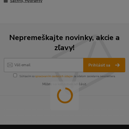
Šachty, Hydranty
Nepremeškajte novinky, akcie a
zľavy!
Prihlásiť sa
Súhlasím so
spracovaním osobných údajov
za účelom zasielania newslettera.
Môžete sa kedykoľvek odhlásiť.
----------------------------------------------------------------------
----------------------------------------------------------------------
------------------------------------------