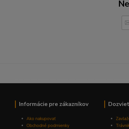
Ne
------------------------------------------------------------------
Informácie pre zákazníkov
Dozviet
Ako nakupovať
Zavlaž
Obchodné podmienky
Trávni