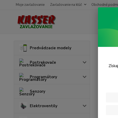
Moje zavlažovanie
Zavlažovanie na kľúč
Obchodné podmi
Úvod
Č
Predvádzacie modely
Sací
Postrekovače
Získa
Programátory
Senzory
Elektroventily