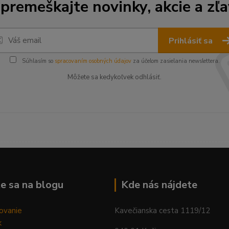
premeškajte novinky, akcie a zľa
Prihlásiť sa
Súhlasím so
spracovaním osobných údajov
za účelom zasielania newslettera.
Môžete sa kedykoľvek odhlásiť.
--------------------------------------------------------------------------
e sa na blogu
Kde nás nájdete
ovanie
Kavečianska cesta 1119/12
k