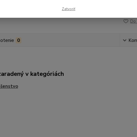
Zatvoriť
Číslo p
Do 
otenie
0
Kom
zaradený v kategóriách
ušenstvo