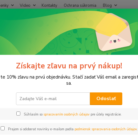
enky
Video
Kontakty
Ochrana súkromia
Blog
Neviet
Hľadať
+421
(Po-Pi
erpadlá
Príslušenstvo
Sací kôš 1/2"
 kôš 1/2"
Získajte zľavu na prvý nákup!
jte 10% zľavu na prvú objednávku. Stačí zadať Váš email a zaregis
sa.
Odoslať
Dos
Súhlasím so
spracovaním osobných údajov
pre účely registrácie.
1,
1,05
Prajem si odoberať novinky e-mailom podľa
podmienok spracovania osobných údajov
.