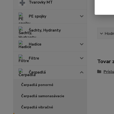
Tvarovky MT
PE spojky
Šachty, Hydranty
Hodn
Hadice
Filtre
Tovar 
Prísl
Čerpadlá
Čerpadlá ponorné
Čerpadlá samonasávacie
Čerpadlá vibračné