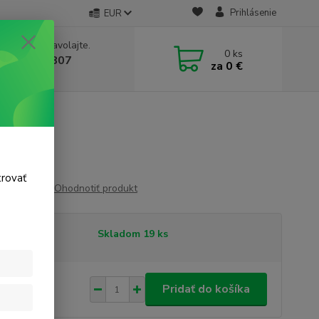
Prihlásenie
EUR
e si rady? Zavolajte.
0
ks
 911 131 807
za
0 €
a, 8-17 hod.)
trovať
Ohodnotiť produkt
tupnosť
Skladom 19 ks
29 €
/
ks
Pridať do košíka
 €
bez DPH