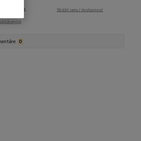
roduktu:
1061
Strážiť cenu / dostupnosť
obľúbených
entáre
0