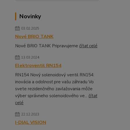
Novinky
03.02.2025
Nové BRIO TANK
Nové BRIO TANK Pripravujeme
čítať celé
13.03.2024
Elektroventil RN154
RN154 Nový solenoidový ventil RN154:
inovácia a odolnosť pre vašu záhradu Vo
svete rezidenčného zavlažovania môže
výber správneho solenoidového ve...
čítať
celé
22.12.2023
I-DIAL VISION