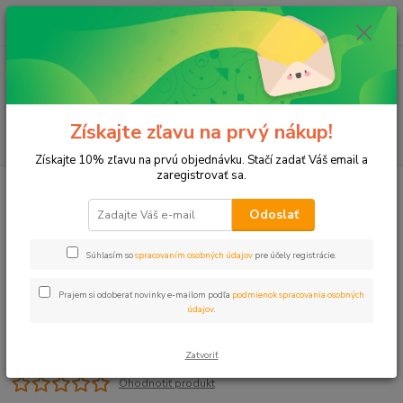
0
ks
+421 911 131 807
EUR
za
0 €
(Po-Pia, 8-17 hod.)
Menu
Získajte zľavu na prvý nákup!
Hľadať
Získajte 10% zľavu na prvú objednávku. Stačí zadať Váš email a
zaregistrovať sa.
Úvod
Čerpadlá
Príslušenstvo
Sací kôš 5/4"
Odoslať
Sací kôš 5/4"
Súhlasím so
spracovaním osobných údajov
pre účely registrácie.
Prajem si odoberať novinky e-mailom podľa
podmienok spracovania osobných
údajov
.
Zatvoriť
Ohodnotiť produkt