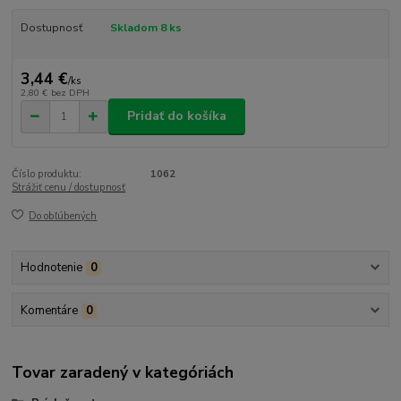
Dostupnosť
Skladom 8 ks
3,44 €
/
ks
2,80 €
bez DPH
Pridať do košíka
Číslo produktu:
1062
Strážiť cenu / dostupnosť
Do obľúbených
Hodnotenie
0
Komentáre
0
Tovar zaradený v kategóriách