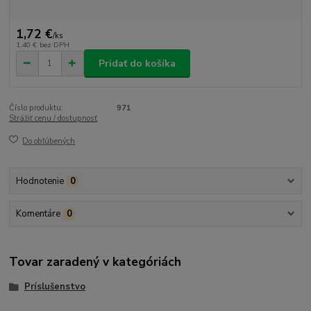
1,72 €
/
ks
1,40 €
bez DPH
Pridať do košíka
Číslo produktu:
971
Strážiť cenu / dostupnosť
Do obľúbených
Hodnotenie
0
Komentáre
0
Tovar zaradený v kategóriách
Príslušenstvo