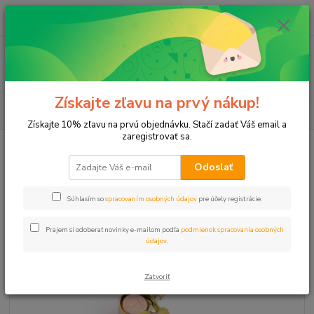
0
ks
+421 911 131 807
EUR
za
0 €
(Po-Pia, 8-17 hod.)
Menu
Získajte zľavu na prvý nákup!
Hľadať
Získajte 10% zľavu na prvú objednávku. Stačí zadať Váš email a
zaregistrovať sa.
Úvod
Príslušenstvo
SK páska nerez 43-47 (6/4") PROFI
Odoslať
SK páska nerez 43-47 (6/4")
PROFI
Súhlasím so
spracovaním osobných údajov
pre účely registrácie.
Prajem si odoberať novinky e-mailom podľa
podmienok spracovania osobných
údajov
.
Zatvoriť